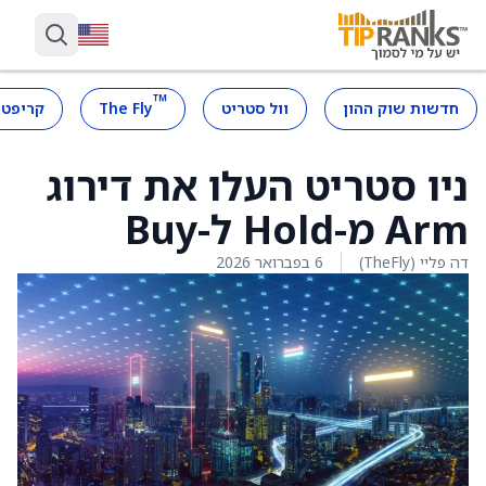
™
חדשות שוק ההון
וול סטריט
The Fly
קריפטו
ניו סטריט העלו את דירוג
Arm מ-Hold ל-Buy
דה פליי (TheFly)
6 בפברואר 2026