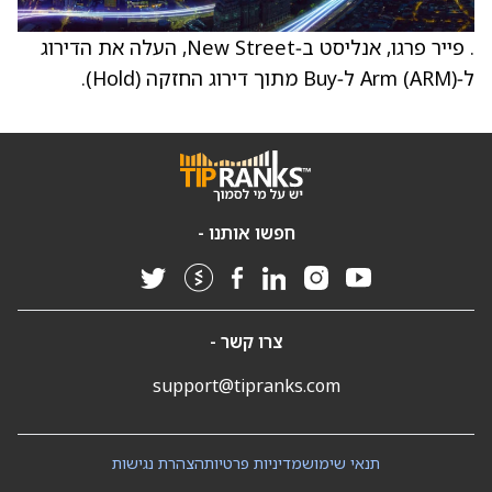
. פייר פרגו, אנליסט ב‑New Street, העלה את הדירוג
ל‑Arm (ARM) ל‑Buy מתוך דירוג החזקה (Hold).
חפשו אותנו -
צרו קשר -
support@tipranks.com
תנאי שימוש
מדיניות פרטיות
הצהרת נגישות