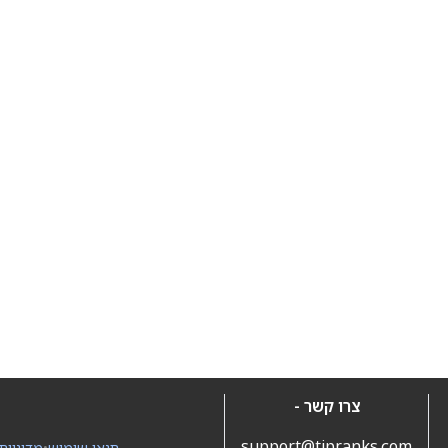
צרו קשר -
support@tipranks.com
תנאי שימוש
•
מדיניות