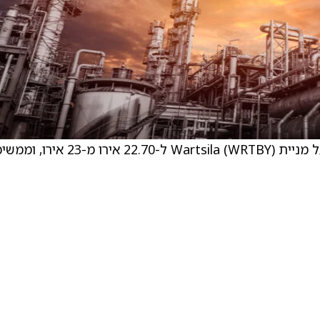
JPMorgan הורידו את מחיר היעד של הפירמה על מניית Wartsila (WRTBY) ל-22.70 אירו מ