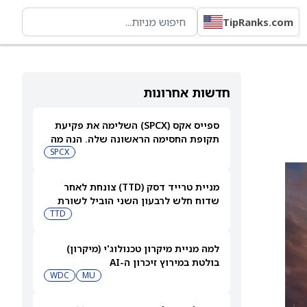
TipRanks.com
חדשות אחרונות
ספייס אקס (SPCX) השלימה את פקיעת
תקופת החסימה הראשונה שלה. הנה מה
שהמשקיעים צריכים לעקוב אחריו
SPCX
בהמשך
מניית טרייד דסק (TTD) צונחת לאחר
שדוח חלש לרבעון השני הוביל לשורת
הורדות דירוג
TTD
למה מניית מיקרון טכנולוג'י (מיקרון)
בולטת במירוץ זיכרון ה-AI
WDC
MU