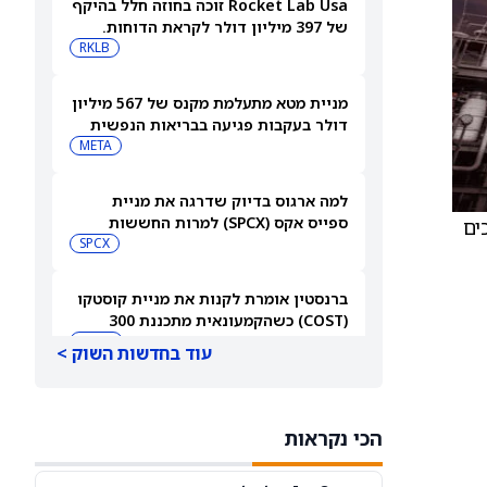
Rocket Lab Usa זוכה בחוזה חלל בהיקף
של 397 מיליון דולר לקראת הדוחות.
האם מכירות גדולות יספיקו כדי להגיע
RKLB
לרווחיות?
מניית מטא מתעלמת מקנס של 567 מיליון
דולר בעקבות פגיעה בבריאות הנפשית
של בני נוער
META
למה ארגוס בדיוק שדרגה את מניית
ספייס אקס (SPCX) למרות החששות
-23 אירו, וממשיכים
מהוצאות על AI
SPCX
ברנסטין אומרת לקנות את מניית קוסטקו
(COST) כשהקמעונאית מתכננת 300
מחסנים חדשים
COST
עוד בחדשות השוק >
מייקל ברי מהמר נגד אורקל ו-Nebius.
הנה למה הוא שלילי
הכי נקראות
NBIS
MU