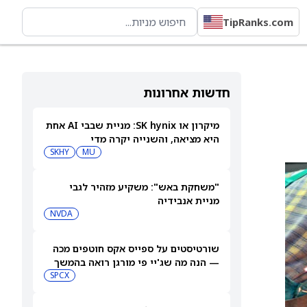
TipRanks.com
חדשות אחרונות
מיקרון או SK hynix: מניית שבבי AI אחת
היא מציאה, והשנייה יקרה מדי
SKHY
MU
"משחקת באש": משקיע מזהיר לגבי
מניית אנבידיה
NVDA
שורטיסטים על ספייס אקס חוטפים מכה
— הנה מה שג'יי פי מורגן רואה בהמשך
SPCX