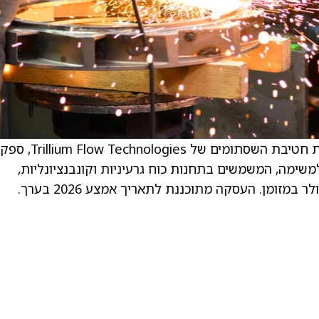
. Flowserve ‏(FLS) חתמו על הסכם סופי לרכישת חטיבת השסתומים של Trillium Flow Technologies, ספק
שימה, המשמשים בתחנות כוח גרעיניות וקונבנציונליות,