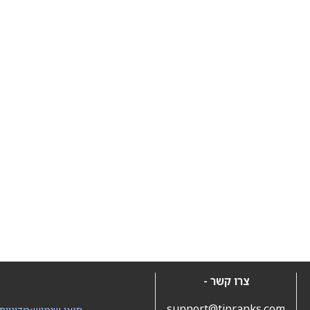
צרו קשר -
support@tipranks.com
תנאי שימוש
•
מדיניות