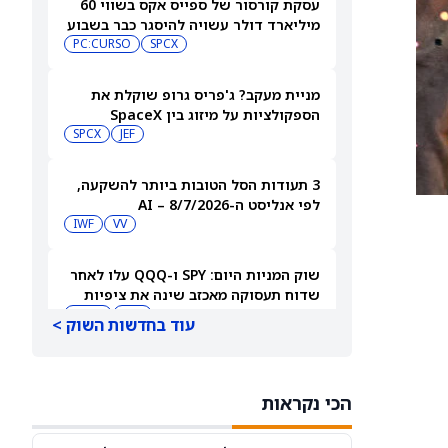
עסקת קורסור של ספייס אקס בשווי 60
מיליארד דולר עשויה להיסגר כבר בשבוע
הבא… אבל המותג Cursor עלול להיעלם
SPCX
PC:CURSO
מניית מעקב? ג'פריס גרופ שוקלת את
הספקולציות על מיזוג בין SpaceX
לטסלה
JEF
SPCX
3 תעודות הסל הטובות ביותר להשקעה,
לפי אנליסט ה-AI – 8/7/2026
IWF
VV
שוק המניות היום: SPY ו-QQQ עלו לאחר
שדוח תעסוקה מאכזב שינה את ציפיות
הריבית
DIA
QQQ
עוד בחדשות השוק >
מניות מחשוב קוונטי מזנקות כשוושינגטון
בוחנת הגדלת המימון ב-68%
הכי נקראות
QBTS
IONQ