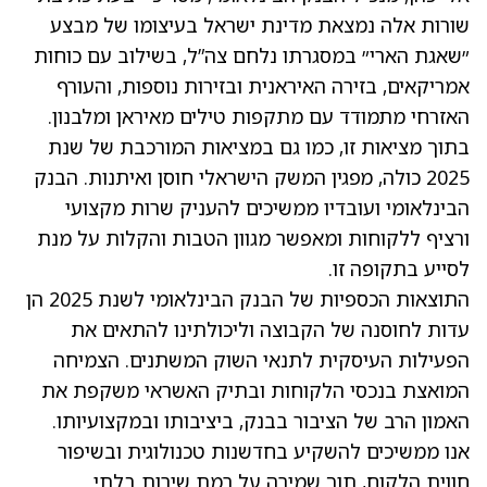
שורות אלה נמצאת מדינת ישראל בעיצומו של מבצע
״שאגת הארי״ במסגרתו נלחם צה”ל, בשילוב עם כוחות
אמריקאים, בזירה האיראנית ובזירות נוספות, והעורף
האזרחי מתמודד עם מתקפות טילים מאיראן ומלבנון.
בתוך מציאות זו, כמו גם במציאות המורכבת של שנת
2025 כולה, מפגין המשק הישראלי חוסן ואיתנות. הבנק
הבינלאומי ועובדיו ממשיכים להעניק שרות מקצועי
ורציף ללקוחות ומאפשר מגוון הטבות והקלות על מנת
לסייע בתקופה זו.
התוצאות הכספיות של הבנק הבינלאומי לשנת 2025 הן
עדות לחוסנה של הקבוצה וליכולתינו להתאים את
הפעילות העיסקית לתנאי השוק המשתנים. הצמיחה
המואצת בנכסי הלקוחות ובתיק האשראי משקפת את
האמון הרב של הציבור בבנק, ביציבותו ובמקצועיותו.
אנו ממשיכים להשקיע בחדשנות טכנולוגית ובשיפור
חווית הלקוח, תוך שמירה על רמת שירות בלתי