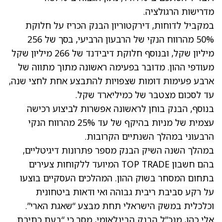
מדרישות הרגולציה.
במקביל לדוחות, דירקטוריון הבנק הכריז על חלוקת
50% מהרווח הנקי של הרבעון הרביעי, בסך של 256
מיליון שקל, ובנוסף חלוקת דיבידנד של 266 מיליון שקל
מעודפי ההון. מדובר בפעימה ראשונה מתוך מתווה של
ארבע פעימות דומות שצפויות להתבצע אחת לחצי שנה,
עד לסכום מצטבר של כמיליארד שקל.
בנוסף, הבנק בוחן לראשונה אפשרות לביצוע רכישה
עצמית של מניות בהיקף של עד 25% מהרווח הנקי
הרבעוני במהלך השנתיים הקרובות.
במהלך השנה השיק הבנק מספר פתרונות דיגיטליים,
בהם חשבון TOP TRADE המיועד ללקוחות צעירים
בתחום המסחר בשוק ההון. המהלכים העסקיים בוצעו
על רקע סביבת ריבית גבוהה ואי ודאות ביטחונית
וכלכלית במשק הישראלי תחת מבצע “שאגת הארי”.
אלי כהן, מנכ”ל הבנק הבינלאומי, מסר כי “בעת כתיבת