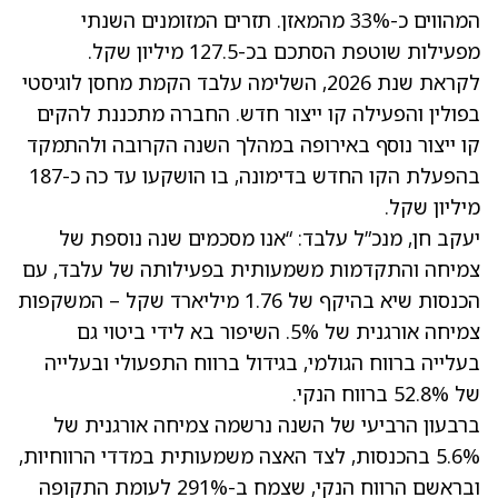
המהווים כ-33% מהמאזן. תזרים המזומנים השנתי
מפעילות שוטפת הסתכם בכ-127.5 מיליון שקל.
לקראת שנת 2026, השלימה עלבד הקמת מחסן לוגיסטי
בפולין והפעילה קו ייצור חדש. החברה מתכננת להקים
קו ייצור נוסף באירופה במהלך השנה הקרובה ולהתמקד
בהפעלת הקו החדש בדימונה, בו הושקעו עד כה כ-187
מיליון שקל.
יעקב חן, מנכ”ל עלבד: “אנו מסכמים שנה נוספת של
צמיחה והתקדמות משמעותית בפעילותה של עלבד, עם
הכנסות שיא בהיקף של 1.76 מיליארד שקל – המשקפות
צמיחה אורגנית של 5%. השיפור בא לידי ביטוי גם
בעלייה ברווח הגולמי, בגידול ברווח התפעולי ובעלייה
של 52.8% ברווח הנקי.
ברבעון הרביעי של השנה נרשמה צמיחה אורגנית של
5.6% בהכנסות, לצד האצה משמעותית במדדי הרווחיות,
ובראשם הרווח הנקי, שצמח ב-291% לעומת התקופה