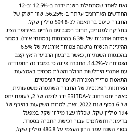
זאת לאחר שמתחילת השנה ירדה ב-12.5% וב-12
החודשים האחרונים עלתה ב-56.25%. שווי השוק של
החברה טיפס בהתאמה לכ-594.8 מיליון שקל.
בחלוקה למגזרים, תחום המגבונים הלחים באירופה הציג
צמיחה אורגנית של 6.3% בהכנסות (במונחי אירו). במגזר
ההיגיינה הנשית נרשמה צמיחה אורגנית של 6.5%
בהכנסות השנתיות, כאשר ברבעון הרביעי הואץ קצב
הצמיחה ל-14.2%. החברה ציינה כי במגזר זה התמודדה
עם אתגרי היחלשות הדולר והטלת מכסים באמצעות
התאמת מחירי המכירה ושיפורים לוגיסטיים.
האיתנות הפיננסית של החברה השתפרה משמעותית,
כאשר יחס החוב ל-EBITDA ירד לרמה של 2, לעומת יחס
של 6 בסוף שנת 2022. זאת, למרות השקעות בהיקף של
194 מיליון שקל, שכללו 129 מיליון שקל במפעל
בדימונה ותשלומים עבור רכישת החברה בספרד.
בסוף השנה עמד ההון העצמי על 486.8 מיליון שקל,