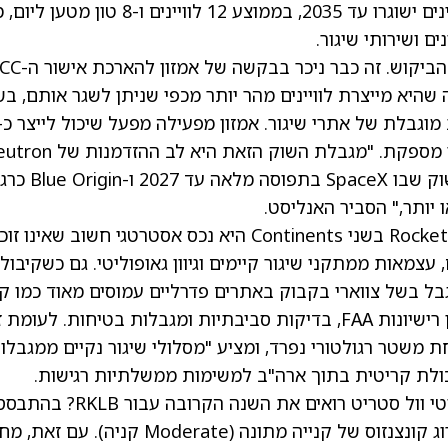
חברת Novaspace צופה כי יותר מ-43,000 לוויינים ישוגרו עד 2035, בממוצע 12 לוויינים ו-8 טון 
עם זאת, קיבולת השיגור אינה מדביקה את קצב הביקוש. זה כבר ניכר ב
טלציית ה-LEO שלה, בטענה שהיא מייצרת לוויינים מהר יותר מכפי שניתן לשגר אותם, ב
אם הוא יטוס בהצלחה בסוף 2026, הוא ייכנס לשוק שבו SpaceX בתפוסה מלאה ע
בנוסף, רשת שלושת אתרי השיגור של Rocket Lab Usa בשני Continents היא נכס אסטרטגי חשוב שאינו 
צמאות ממתקני שיגור קיימים וגיוון גאופוליטי. גם כשקיבול
גבל בשל צווארי בקבוק באתרים פדרליים עמוסים מאוד כמו קי
קנברל וונדןברג, על רקע חיכוכים רגולטוריים כגון רישיונות FAA, בדיקות סביבתיות ומגבלות בטיחות. לע
בניו זילנד פועל תחת משטר רגולטורי נפרד, ומציע "מסלולי שיגור נקיים ממגבלו
יכולת קריטית בתוך ארה"ב למשימות ממשלתיות רגישות.
זהו הצד של Clear Street, אבל איך שאר אנליסטי וול סטריט רואים את השנה
עוד 9 דירוגי קנייה ו-4 דירוגי החזק, למניה יש דירוג קונצנזוס של קנייה מתונה (Moderate קניה). עם