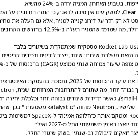
בשבוע האחרון, המניה ירדה ב-24% מהשיא.
עם זאת, לפי האנליסט גרג פנדי מחברת Clear Street, למשקיעים אין סיבה לדאגה, כי התזה החיובית על 
ט לא רק חזר על דירוג קנייה למניה, אלא גם העלה את מחיר
היעד מ-98 דולר לשיא חדש בוול סטריט – 129 דולר, מה שמרמז שהמניה תעלה ב-12.5% בחודשים הקרובים
התזה החיובית של פנדי נשענת על המעבר של Rocket Lab Usa מספקית שמתמקדת בשיגורים בלבד
ת משלבת שירותי שיגור, ייצור לוויינים ורכיבים קריטיים
למשימה, ויוצרת "חפיר תחרותי מו
ראשית, הצמיחה בתחום מערכות החלל, שמהווה את עיקר ההכנסות של 2025, נתמכת בהעמקת האינטגרצי
האנכית ובמעבר לתפקידי קבלן ראשי בעלי "ערך גבוה" יותר, מה שתורם לה
ממשיך לשלוט בקטגוריית השיגורים הקטנים (small-lift), כאשר תדירות שיגורים גבוהה יותר וכלכלת יחיד
תומכות בצמיחה הן בצד ההכנסות והן במרווחים. שלישית, Neutron מהווה "מ katalyst משמעותי" בכך
מרחיב את השוק הפוטנציאלי של Rocket Lab Usa וממקם אותה כ"חלופה אמינה" ל-ceX
צו באופן משמעותי החל מ-2027 ואילך.
צר "ואקום קיבולת רב-שנתי" בשוק שיגורי החלל.