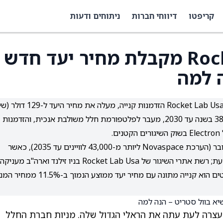
קריפטו
דיווחי חברות
ניתוחים ודעות
מניית Rocket Lab (RKLB) מקבלת מחיר יעד חדש
ה למה
האנליסט גרג פנדי מ-Clear Street ממשיך לראות ב-Rocket Lab Usa הזדמנות קנייה, מעלה את מחיר ה
בוול סטריט), על בסיס צמיחת הכנסות צפויה של כ-38% בשנה עד 2030, מעבר לפלטפורמת חלל משולבת אנכית, והזדמנות
קיים מחסור מבני בקיבולת שיגור גלובלית מול ביקוש גובר (הערכת Novaspace ליותר מ-43,000 לוויינים עד 2035), כאשר
SpaceX בתפוסה כמעט מלאה ו-Blue Origin מקורקעת; רשת אתרי השיגור של Rocket Lab Usa בניו זילנד וארה"ב מעניקה
לה יתרון רגולטורי וגאוגרפי, למרות שקונצנזוס האנליסטים הוא קנייה מתונה עם מחיר יעד ממוצע הנמוך ב-
צרה לעת עתה את הראלי הגדול שלה. מניות חברת החלל