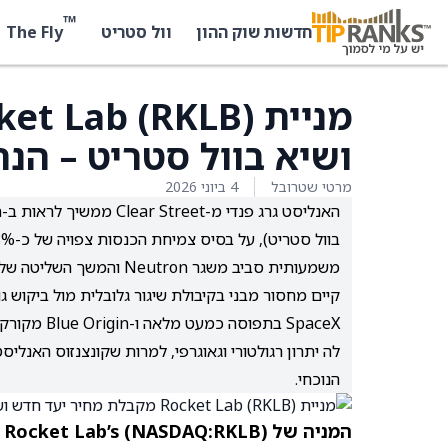
™
The Fly
חדשות שוק ההון
וול סטריט
ושיא בוול סטריט – הנ
מרטי שטרובל
4 ביוני 2026
משמעותית סביב משגר Neutron והמשך השליטה של Electron בשוק השיגורים הקטנים.
הנוכחי.
המניה של Rocket Lab’s (
)
NASDAQ:RKLB
ע