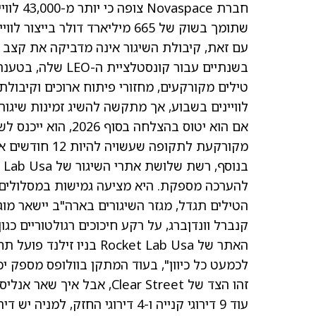
שתומך בשוק של 665 מיליארד דולר בייצור לוויינים ושירותי שיגור.
בשנתיים עבור קונס
מקורקעת לתקופה שעשויה להיות 12 חודשים או יותר," הסביר האנליסט.
להערכה מספקת. היא מציעה גמישות במסלולים, ע
הטילים תגדל, מגזר השיגורים בארה"ב יישאר מו
האתר של Rocket Lab Usa 
לכמעט כל כיוון", בעוד המתקן בוולופס מספק 