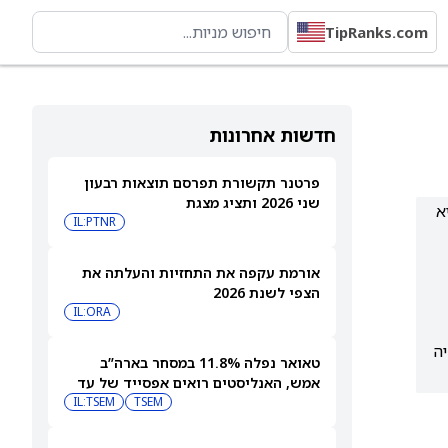
TipRanks.com
חדשות אחרונות
פרטנר תקשורת תפרסם תוצאות רבעון
שני 2026 ותציג מצגת
יעד ל-129 דולר (שיא
IL:PTNR
אורמת עקפה את התחזיות והעלתה את
הצפי לשנת 2026
IL:ORA
11.5% ממחיר המניה
טאואר נפלה 11.8% במסחר בארה”ב
אמש, האנליסטים רואים אפסייד של עד
IL:TSEM
TSEM
63%