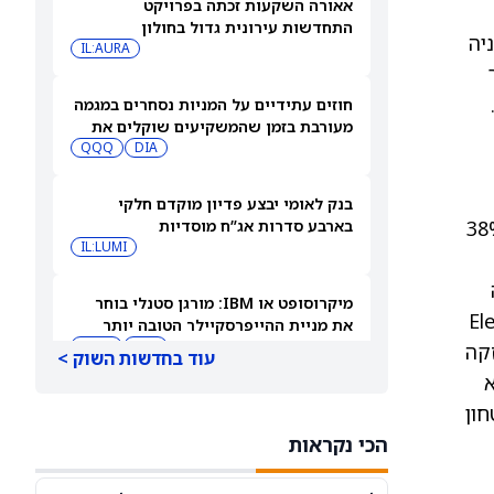
אאורה השקעות זכתה בפרויקט
התחדשות עירונית גדול בחולון
המניה
IL:AURA
.
חוזים עתידיים על המניות נסחרים במגמה
מעורבת בזמן שהמשקיעים שוקלים את
DIA
שיא הסגירה של הדאו ואת השיחות בין
QQQ
ארה"ב לאיראן
בנק לאומי יבצע פדיון מוקדם חלקי
בחן". האנליסט צופה שיעור צמיחה שנתי ממוצע (CAGR) בהכנסות של כ-38%
בארבע סדרות אג”ח מוסדיות
IL:LUMI
ה
מיקרוסופט או IBM: מורגן סטנלי בוחר
תרחבות המרווחים. שנית, Electron
את מניית ההייפרסקיילר הטובה יותר
לקנייה עכשיו
IBM
MSFT
ה חזקה
עוד בחדשות השוק >
 שהוא
למה מניית סנדיסק (SNDK) ירדה 8%
Spa למשימות ביטחון
במסחר המאוחר — ומה גולדמן זאקס
הכי נקראות
צופה להמשך
SNDK