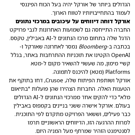
הגדולים ביותר של אורקל יהיה בעל הכוח הפיננסי
לעמוד בהתחייבויותיו לטווח הארוך.
אורקל דוחה דיווחים על עיכובים במרכזי נתונים
החברה התייחסה גם לשמועות האחרונות לגבי פרויקט
הדגל שלה בתחום מרכז הנתונים ל-AI באבילין, טקסס.
בכתבה ב-
Bloomberg
נמסר לאחרונה שאורקל ו-
OpenAI הקטינו את תוכניות ההתרחבות באתר, בגלל
קשיי מימון, מה שעשוי להשאיר מקום ל-מטא
Platforms
(מטא)
להיכנס לתמונה.
אורקל ושותפת הפיתוח שלה, Crusoe, דחו בתוקף את
הטענות האלה. החברות הצהירו שהן פועלות "בתיאום
מלא" כדי להקים אחד ממרכזי הנתונים ל-AI הגדולים
בעולם. אורקל אישרה ששני בניינים בקמפוס באבילין
כבר פעילים, וששאר הפרויקט מתקדם לפי התוכנית.
למרות ההרגעה הזו, הדיווחים הראשוניים תרמו
לסנטימנט הזהיר שמרחף מעל המניה היום.