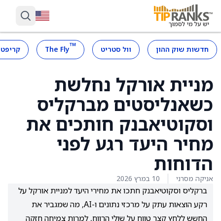
™
חדשות שוק ההון
וול סטריט
The Fly
קריפטו
מניית אורקל נחלשת
כשאנליסטים מברקליס
וסקוטיאבנק חותכים את
מחיר היעד רגע לפני
הדוחות
אניקה מסרני
10 במרץ 2026
ברקליס וסקוטיאבנק חתכו את מחירי היעד למניית אורקל על
רקע הוצאות עתק על מרכזי נתונים ו-AI, מה שמגביר את
החשש ללחץ קצר טווח על שולי הרווח, למרות צמיחה חזקה