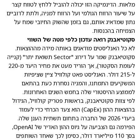
מלאות. הדינמיקה הזו יכולה להוביל ללחץ לטווח קצר
על שיעור הרווח הגולמי ועל הרווח למניה, ולתת לדוביים
נתון שמדאיג אותם, גם בזמן שהשוק החיובי שמח על
הצמיחה בהכנסות.
סקוטיאבנק רואה עדכון כלפי מטה של השווי
לא כל האנליסטים מודאגים באותה מידה מההוצאות.
סקוטיאבנק שמר על דירוג "Sector תשואת יתר" (קנייה
לעומת הסקטור), אך הוריד מעט את מחיר היעד מ-220
ל-215 דולר. האנליסט פאט קולוויל ציין שציפיות
המשקיעים התמתנו, והמניה נסחרת כעת בהתאם
לממוצע ההיסטורי שלה בחמש השנים האחרונות.
לפי צוות סקוטיאבנק, בראשות פטריק קולוויל, הגידול
בהוצאות ההון (CapEx) הוא צעד הכרחי כדי לעמוד
ביעדי 2026 של החברה בתחום תשתית הענן שלה.
הפירמה גם הצביעה על גיוס ההון האדיר של OpenAI,
בסך 110 מיליארד דולר, כסימן לכך שאחד השותפים