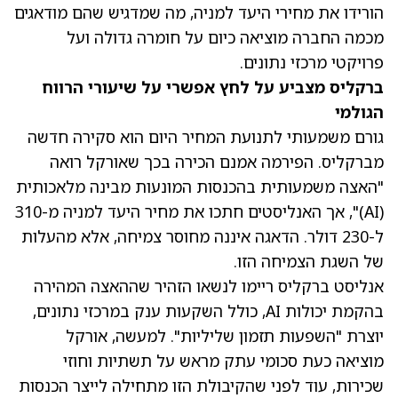
הורידו את מחירי היעד למניה, מה שמדגיש שהם מודאגים
מכמה החברה מוציאה כיום על חומרה גדולה ועל
פרויקטי מרכזי נתונים.
ברקליס מצביע על לחץ אפשרי על שיעורי הרווח
הגולמי
גורם משמעותי לתנועת המחיר היום הוא סקירה חדשה
מברקליס. הפירמה אמנם הכירה בכך שאורקל רואה
"האצה משמעותית בהכנסות המונעות מבינה מלאכותית
(AI)", אך האנליסטים חתכו את מחיר היעד למניה מ-310
ל-230 דולר. הדאגה איננה מחוסר צמיחה, אלא מהעלות
של השגת הצמיחה הזו.
אנליסט ברקליס ריימו לנשאו הזהיר שההאצה המהירה
בהקמת יכולות AI, כולל השקעות ענק במרכזי נתונים,
יוצרת "השפעות תזמון שליליות". למעשה, אורקל
מוציאה כעת סכומי עתק מראש על תשתיות וחוזי
שכירות, עוד לפני שהקיבולת הזו מתחילה לייצר הכנסות