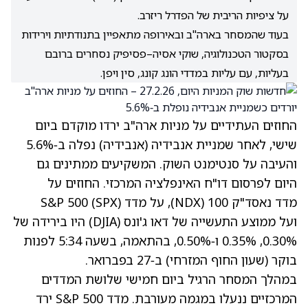
על ציפיות הריבית של הפדרל ריזרב.
בעוד שהמסחר בארה"ב ובאירופה מתאפיין בתנודתיות וירידות
בסקטור הטכנולוגיה, שוקי אסיה–פסיפיק נסחרים ברובם
בעליות, עם עליות במדדי הונג קונג, סין ויפן.
החוזים העתידיים על מניות ארה"ב ירדו מוקדם ביום
שישי, לאחר שמניית אנבידיה
(אנבידיה)
נפלה ב‑5.6%
והעיבה על סנטימנט השוק. המשקיעים ממתינים גם
היום לפרסום דו"ח האינפלציה המרכזי. החוזים על
מדד נאסד"ק 100 (NDX), על מדד S&P 500 (SPX)
ועל ממוצע התעשייה של דאו ג'ונס (DJIA) היו בירידה של
0.30%, 0.35% ו‑0.50%, בהתאמה, בשעה 5:34 לפנות
בוקר (שעון החוף המזרחי) ב‑27 בפברואר.
במהלך המסחר הרגיל ביום חמישי שלושת המדדים
המרכזיים ננעלו במגמה מעורבת. מדד S&P 500 ירד