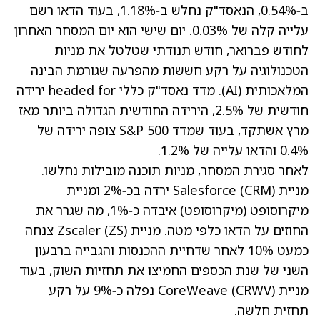
ב‑0.54%, הנאסד"ק נחלש ב‑1.18%, בעוד הדאו רשם
עלייה קלה של 0.03%. יום שישי הוא יום המסחר האחרון
לחודש פברואר, חודש תנודתי שטלטל את מניות
הטכנולוגיה על רקע חששות מהפרעה שגורמת הבינה
המלאכותית (AI). מדד נאסד"ק כללי headed for ירידה
חודשית של 2.5%, הירידה החודשית הגדולה ביותר מאז
מרץ אשתקד, בעוד שמדד S&P 500 צופה ירידה של
0.4% והדאו עלייה של 1.2%.
לאחר סגירת המסחר, מניות תוכנה מובילות נחלשו.
מניית Salesforce
(CRM)
ירדה בכ‑2% ומניית
מיקרוסופט
(מיקרוסופט)
איבדה כ‑1%, מה שגרר את
החוזים על הדאו כלפי מטה. מניית Zscaler
(ZS)
צנחה
כמעט 10% לאחר שדחיית ההכנסות והגבייה ברבעון
השני של שנת הכספים החמיצו את תחזיות השוק, בעוד
מניית CoreWeave
(CRWV)
נפלה כ‑9% על רקע
תחזית חלשה.