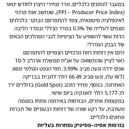
במעבר לנתונים כלכליים, מדד מחירי היצרן לחודש ינואר
(PPI – Producer Price Index), שנחשב אות מרכזי
לאינפלציה סיטונאית, צפוי להתפרסם הבוקר. כלכלנים
מצפים לעלייה של 0.3% במדד הכללי ובמדד הליבה.
הדוח עשוי להשפיע על הציפיות לגבי המהלכים הבאים
של הבנק הפדרלי.
היום אין דוחות רווח מרכזיים הצפויים להתפרסם.
ראוי לציין שהתשואה על אג"ח ממשלת ארה"ב ל‑10
שנים ירדה ונעה סביב 3.99%. חוזי הנפט הגולמי מסוג
WTI עלו, ונעו סביב 66.49 דולר לחבית בבדיקה
האחרונה. בנוסף, מחיר הזהב (Gold Spot) בדולרים ירד
לכ‑5,177 דולר לאונקיה ביום שישי.
במקומות אחרים, הבורסות באירופה פתחו במגמה
מעורבת, על רקע שורה של דוחות רבעוניים של חברות
ונתונים כלכליים.
בורסות אסיה–פסיפיק נסחרות בעליות