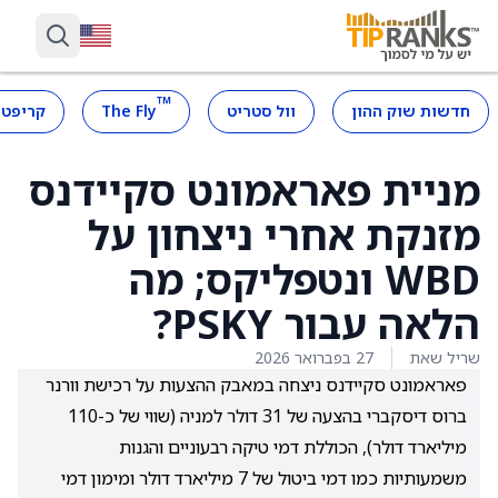
™
חדשות שוק ההון
וול סטריט
The Fly
קריפטו
מניית פאראמונט סקיידנס
מזנקת אחרי ניצחון על
WBD ונטפליקס; מה
הלאה עבור PSKY?
שריל שאת
27 בפברואר 2026
פאראמונט סקיידנס ניצחה במאבק ההצעות על רכישת וורנר
ברוס דיסקברי בהצעה של 31 דולר למניה (שווי של כ-110
מיליארד דולר), הכוללת דמי טיקה רבעוניים והגנות
משמעותיות כמו דמי ביטול של 7 מיליארד דולר ומימון דמי