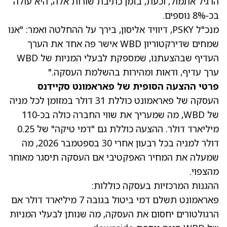
הרגיל אתמול, וכעת, בזמן כתיבת שורות אלה, היא עולה
בכ‑8% נוספים.
מנכ"ל PSKY, דיוויד אליסון, בירך על ההחלטה ואמר: "אנו
שמחים שדירקטוריון WBD אישר פה אחד את הערך
העדיף שבהצעתנו, שמספקת לבעלי המניות של WBD
ערך עדיף, ודאות ומהירות בהשלמת העסקה."
פרטי ההצעה הסופית של פאראמונט סקיידנס
העסקה של פאראמונט כוללת 31 דולר במזומן לכל מניה
של WBD, מה שמעריך את שווי החברה כולה בכ‑110
מיליארד דולר. ההצעה כוללת גם "דמי טיקה" של 0.25
דולר למניה בכל רבעון אחרי 30 בספטמבר 2026, מה
שמעלה את המחיר האפקטיבי אם העסקה תיסגר מאוחר
מהצפוי.
ההגנות המרכזיות בעסקה כוללות:
פאראמונט תשלם דמי ביטול בגובה 7 מיליארד דולר אם
הרגולטורים יחסום את העסקה, מה שנותן לבעלי המניות