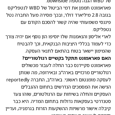
של WBD הגנה נוספת downside.
פאראמונט תממן את דמי הביטול של WBD לנטפליקס
בגובה 2.8 מיליארד דולר, ובכך מסירה מעל החברה נטל
פיננסי משמעותי שהיה קשור להסכם הקודם עם
נטפליקס.
לארי אליסון והנאמנות שלו יוסיפו הון נוסף אם יהיה צורך
כדי לעמוד בכללי היציבות הבנקאית, וכך להבטיח
שהמימון יישאר בטוח בהתאם לתנאי העסקה.
האם פאראמונט תתקל בקשיים רגולטוריים?
פאראמונט סקיידנס כבר החלה לעבור מכשולים
רגולטוריים מרכזיים בארה"ב ובאירופה, מה שנותן
לעסקה מומנטום ראשוני. בארה"ב, החברה reportedly
הגישה את המסמכים הנדרשים בתחום ההגבלים
העסקיים והחלה בשיחות עם הרגולטורים, שזהו צעד
סטנדרטי בעסקאות גדולות בתחום המדיה. היא כבר
קיבלה אישור מרשויות ההשקעות הזרות בגרמניה, ועדיין