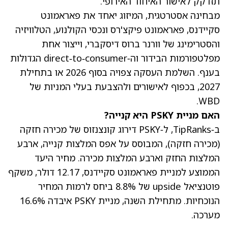
תזדקק לאישור האיחוד האירופי.
מבחינה אסטרטגית, המיזוג יאחד את פאראמונט
סקיידנס, פאראמונט פיקצ'רס ונכסי הקולנוע, הטלוויזיה
והסטרימינג של וורנר ברוס דיסקברי, וייצור אחת
מפלטפורמות הבידור וה‑direct‑to‑consumer הגדולות
בענף. השלמת העסקה צפויה בסוף 2026 או בתחילת
2027, בכפוף לאישורים ולהצבעת בעלי המניות של
WBD.
האם מניית PSKY היא קנייה?
ב‑TipRanks, ל‑PSKY דירוג קונצנזוס של מכירה חזקה
(מכירה חזקה), המבוסס על אפס המלצות קנייה, ארבע
המלצות החזק וארבע המלצות מכירה.
מחיר היעד
הממוצע למניית פאראמונט סקיידנס, 12.17 דולר
, משקף
פוטנציאל upside של 8.8% ביחס לרמות המחיר
הנוכחיות. מתחילת השנה, מניית PSKY איבדה 16.6%
מערכה.