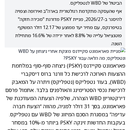
הביטול של WBD לנטפליקס.
אף שהעסקה מתקדמת רגולטורית בארה"ב ואירופה וצפויה
להיסגר ב-2026/27, מניית PSKY מדורגת "מכירה חזקה"
בטיפרנקס, עם מחיר יעד ממוצע של 12.17 דולר המשקף
פוטנציאל עלייה של 8.8% לאחר ירידה של 16.6% מתחילת
השנה.
פאראמונט סקיידנס
(PSKY)
ניצחה סוף‑סוף במלחמת
ההצעות הארוכה לרכישת כל וורנר ברוס דיסקברי
(WBD)
, בעוד נטפליקס
(נטפליקס)
ויתרה על המאבק
לרכישת נכסי הסטרימינג והאולפנים בלבד. אתמול פרסם
דירקטוריון WBD הצהרה, שלפיה הצעתה המעודכנת של
פאראמונט, בסך 31 דולר למניה, מהווה “הצעת חברה
עדיפה” במסגרת הסכם המיזוג של WBD עם נטפליקס.
בעקבות החדשות זינקה PSKY ביותר מ‑10% במסחר