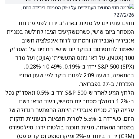
חוזים עתידיים על מניות בארה"ב ירדו לפני פתיחת
המסחר ביום שישי, כשהמשקיעים הגיבו לחולשה במניית
אנבידיה
(אנבידיה)
והמתינו לדוח אינפלציה חשוב
שאמור להתפרסם בבוקר יום שישי. החוזים על נאסד"ק
100 (NDX), על דאו ג'ונס התעשייתי (DJIA) ועל מדד
S&P 500 (SPX) ירדו ב-0.19%, 0.49% ו-0.28%,
בהתאמה, בשעה 2:09 לפנות בוקר לפי שעון החוף
המזרחי, ב-27 בפברואר.
הלחץ הגיע לאחר ש-S&P 500 ירד ב-0.5% ונאסד"ק נפל
ב-1.2% במהלך מסחר יום חמישי, בעוד הדאו רשם
עלייה קלה. מניית אנבידיה הייתה ההפתעה הגדולה של
היום, כשירדה ב-5.5% למרות תוצאות רבעוניות חזקות.
במסחר המאוחר, מניות תוכנה בולטות ירדו. סיילספורס
(CRM)
ירדה ביותר מ-2% ומיקרוסופט
(מיקרוסופט)