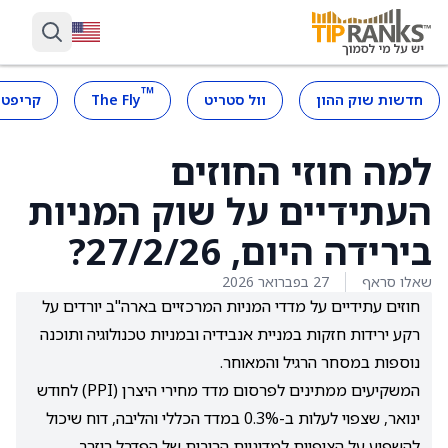
™
חדשות שוק ההון
וול סטריט
The Fly
קריפטו
למה חוזי החוזים
העתידיים על שוק המניות
בירידה היום, 27/2/26?
שאלו סראף
27 בפברואר 2026
חוזים עתידיים על מדדי המניות המרכזיים בארה"ב יורדים על
רקע ירידות חזקות במניית אנבידיה ובמניות טכנולוגיה ותוכנה
נוספות במסחר הרגיל והמאוחר.
המשקיעים ממתינים לפרסום מדד מחירי היצרן (PPI) לחודש
ינואר, שצפוי לעלות ב-0.3% במדד הכללי והליבה, דוח שיכול
להשפיע על הציפיות למדיניות הריבית של הפדרל ריזרב.