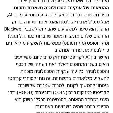
הקודמים ולהישאר מעל 70,000 דולר באופן יציב.
ההוצאות של ענקיות הטכנולוגיה נשארות חזקות
רבים חששו שחברות יפסיקו להשקיע סכומי עתק ב-AI,
אבל מנכ"ל אנבידיה, ג'נסן הואנג, אומר שקורה בדיוק
ההפך. הוא סיפר למשקיעים שהביקוש לשבבי Blackwell
החדשים שלהם מזנק. זה אומר שחברות כמו גוגל
(גוגל)
ומיקרוסופט
(מיקרוסופט)
ממשיכות להשקיע מיליארדים
כדי לבנות את עתיד המחשוב.
הקשר בין AI לקריפטו מתחזק מיום ליום. משקיעים
רואים בשני התחומים האלה "את העתיד של הכסף
והטכנולוגיה". כל עוד ענקיות הטכנולוגיה מוכנות
להשקיע מיליארדים בתשתיות, זה נותן לסוחרי קריפטו
ביטחון להמשיך לקנות. למרות שמניות שקשורות
לקריפטו כמו קוינבייס
(COIN)
ורובינהוד
(HOOD)
ירדו
מעט במסחר המאוחר, הסנטימנט הכללי בשוק הוא
החיובי ביותר שהיה בשבועות האחרונים.