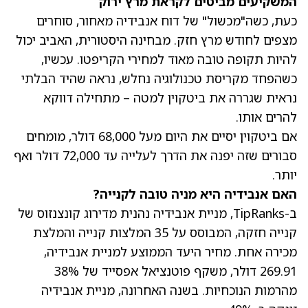
המשקיעים מביטים לקראת מרץ ירוק
כעת, כשה"מכשול" של דוח אנבידיה מאחור, סוחרים
מצפים לחודש מרץ חזק. מבחינה היסטורית, האביב יכול
להיות תקופה טובה מאוד למחירי הקריפטו. עכשיו,
כשהפחד מקריסת טכנולוגיה נחלש, נראה שהיד הבלתי
נראית שגררה את ביטקוין למטה – מתחילה דווקא
להרים אותו.
אם ביטקוין יסיים את היום מעל 68,000 דולר, מומחים
סבורים שזה יפנה את הדרך לעלייה עד 72,000 דולר ואף
יותר.
האם אנבידיה היא מניה טובה לקנייה?
ב-TipRanks, מניית אנבידיה נהנית מדירוג קונצנזוס של
קנייה חזקה, המבוסס על 35 המלצות קנייה והמלצת
מכירה אחת.
מחיר היעד הממוצע למניית אנבידיה,
269.91 דולר
, משקף פוטנציאל אפסייד של 38%
מהרמות הנוכחיות. בשנה האחרונה,
מניית אנבידיה