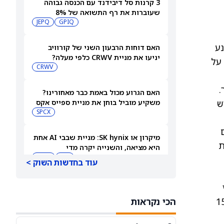
3 קרנות סל דיבידנד עם הכנסה גבוהה
שעוברות את רף התשואה של 8%
JEPQ
GPIQ
ע
האם דוחות הרבעון השני של קורוויב
יניעו את מניית CRWV כלפי מעלה?
ר, מה שמצביע על
CRWV
.
האם הגרוע מכול באמת כבר מאחורינו?
יש
משקיע מוביל בוחן את מניית ספייס אקס
SPCX
ם
מיקרון או SK hynix: מניית שבבי AI אחת
 מגמת
היא מציאה, והשנייה יקרה מדי
SKHY
MU
עוד בחדשות השוק >
"משחקת באש": משקיע מזהיר לגבי
י
מניית אנבידיה
 במחיר יעד ממוצע של 159.07
הכי נקראות
NVDA