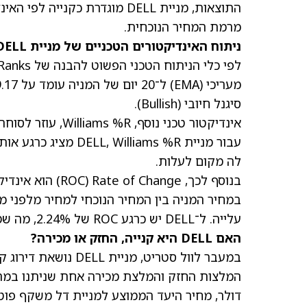
התוצאות,
מניית DELL מוגדרת כקנייה
לפי האינד
מרמת המחיר הנוכחית.
ניתוח האינדיקטורים הטכניים של מניית DELL
לפי כלי הניתוח הטכני הפשוט להבנה של TipRanks,
סיגנל חיובי (Bullish).
אינדיקטור טכני נו
עבור מניית lliams %R
לה מקום לעלות.
בנוסף לכך, hange
עלייה. ל־DELL יש כרגע ROC של 2.24%, מה שמאותת גם הוא על קנייה.
האם DELL היא קנייה, החזק או מכירה?
במעבר לוול סטריט,
מניית DELL
דולר,
מחיר היעד הממוצע למניית דל
משקף פוטנציא