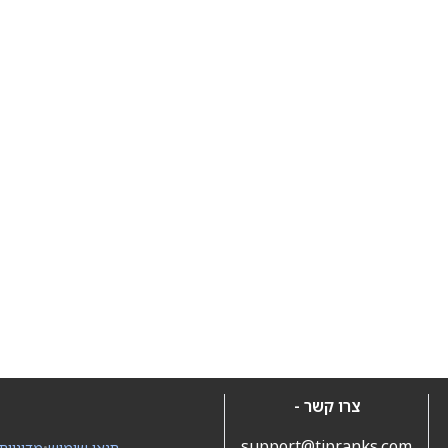
צרו קשר -
support@tipranks.com
תנאי שימוש
•
מדיניות