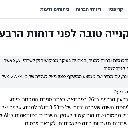
קריפטו
דיווחי חברות
ניתוחים ודעות
ת DELL היא קנייה טובה לפני דוחות הרבע
דל טכנולוג'יז צפויה להציג ברבעון הרביעי צמיחה חדה בהכנסות וברווח למניה, המונעת בעיקר מביקוש חזק לשרתי AI, כאשר
קנייה למניה.
בוול סטריט למניית DELL דירוג קונצנזוס של קנייה מתונה, עם מחיר יעד ממוצע המשקף פוטנציאל לעלייה של כ-27.7% מעל
רביעי ב־26 בפברואר
, לאחר סגירת המסחר. כיום,
האנליסטים צופים צמיחה של 33.2% בהכנסות לעומת השנה שעברה ורווח של כ־3.53 דולר למניה, עלייה של
31.7% לעומת הרבעון המקביל אשתקד. חלק גדול 
ת שבונות תשתיות בינה מלאכותית. לקראת פרסום