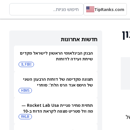
TipRanks.com
ון
חדשות אחרונות
הבנק הבינלאומי הראשון לישראל מקדים
שיחת ועידה לדוחות
IL:FIBI
תצוגה מקדימה של דוחות הרבעון השני
של הימס אנד הרס הלת': סוחרי
האופציות נערכים לתנועה של 14.5%
HIMS
במניית HIMS
תחזית מחיר מניית Rocket Lab Usa —
מה וול סטריט מצפה לקראת הדוח ב-10
מהמומנטום הזה קשור לעסקי השרתים המותאמים ל־AI של
באוגוסט
RKLB