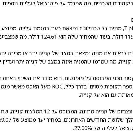
יקטורים הטכניים, מה שמרמז על פוטנציאל לעליות נוספות
מניית דל טכנולוג'יז
נמצאת כעת במגמת עלייה. ממוצע נ
מעריכי (EMA) ל־20 יום של המניה עומד על 119.17 דולר, בעוד שהמחיר שלה הוא 124.61 דול
סף, Williams %R, עוזר לסוחרים לראות אם מניה נמצאת במצב של קנייה יתר או מכירה יתר
DELL, Wi מציג כרגע אות קנייה, מה שמרמז שהמניה אינה במצב של קנייה יתר ועדיין 
Rate of C ‏(ROC) הוא אינדיקטור טכני המבוסס על מומנטום. הוא מודד את השינוי באחוזי
במחיר המניה בין המחיר הנוכחי למחיר מלפני מספר תקופות מסוים. בדרך כלל, ROC מעל האפס מאשר
נושאת דירוג קונצנזוס של קנייה מתונה, המבוסס על 12 המלצות קנייה, שת
המלצות החזק והמלצת מכירה אחת שניתנו במהלך שלושת החודשים האחרונים.
ל לעלייה של 27.66%.