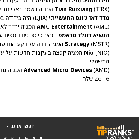
מיקרוסופט
(מיקרוסופט)
המניה ירדה בעקבות עז
(TIRX)
Tian Ruixiang
המניה רשמה ראלי חד על
מדד דאו ג'ונס התעשייתי
(DJIA) היה בירידה במקביל להסלמת מתיחות מלחמת הסחר.
(AMC)
AMC Entertainment
המניה ירדה לאח
הנשיא
דונלד טראמפ
הזהיר כי מכסים נוספים ע
(MSTR)
Strategy
המניה ירדה על רקע החדשות
(NIO)
Nio
המניה קפצה בעקבות חדשות על עלי
החשמלי.
(AMD)
Advanced Micro Devices
המניה נחל
Zen 6 שלה.
חפשו אותנו -