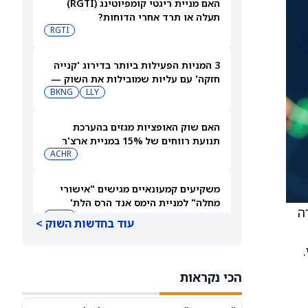
האם מניית ריגטי קומפיוטינג (RGTI)
תעלה או תרד אחרי הדוחות?
RGTI
3 המניות הפעילות ביותר בדירוג 'קנייה
חזקה' עם עליות שמובילות את השוק —
6 באוגוסט 2026
LLY
BKNG
האם שוק האופציות מגזים בהערכת
תנועת רווחים של 15% במניית ארצ'ר
אבייישן (ארצ'ר אביאיישן)?
ACHR
משקיעים קמעונאיים מגישים "אישורי
מחלה" למניית הימס אנד הרס הלת'
יום שני. כדי לעזור בכך, TipRanks יצרה
לקראת דוחות הרבעון השני
HIMS
עוד בחדשות השוק >
ישראכרט מעדכנת: התקיימו התנאים
המתלים במועדון רמי לוי-ישראייר
הכי נקראות
IL:ISCD