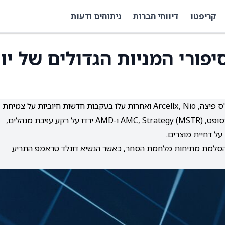
קריפטו
דיווחי חברות
ניתוחים ודעות
פורי המניות הגדולים של יו
שוק המניות ראה תנודתיות חדה במניות בודדות: דומינו'ס פיצה, Arcellx, Nio ואחרות עלו בעקבות חדשות חיוביות על צמיחת
הכנסות, עסקאות ורמת שימוש בשירותים, בעוד מיקרוסופט, AMC, Strategy (MSTR) ו-AMD ירדו על רקע עזיבת מנהלים,
על דחיית מוצרים.
ע הסלמת מתיחות מלחמת הסחר, כאשר הנשיא דונלד טראמפ התריע