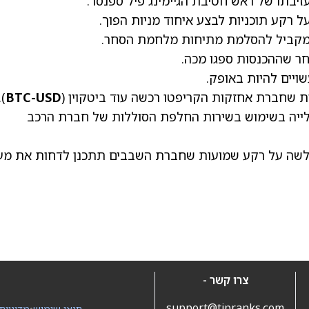
יבתו של ראש חטיבת הגיימינג פיל ספנסר.
 רקע תוכניות לבצע איחוד מניות הפוך.
ר שההכנסות ספגו מכה.
שויים להיות באופק.
 שחברת אחזקות הקריפטו רכשה עוד ביטקוין (
BTC-USD
).
יה בשימוש בשירות החלפת הסוללות של חברת הרכב
שה על רקע שמועות שחברת השבבים תתכנן לדחות את מע
צרו קשר -
support@tipranks.com
תנאי שימוש
•
מדיניות