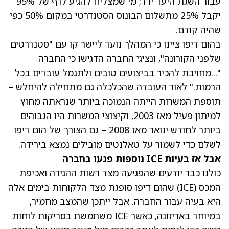
עבור השגת היעד ירד; מי שמצליח להגיע לרף של 95%
יקבל 25% מתשלום הבונוס הסטנדרטי במקום 50% כפי
שהיה קודם.
בהום דיפו ציינו כי המהלך נועד ליישר קו עם "סטנדרטים
שלפני הקורונה", ונציגי החברה הדגישו כי החברה
"...מחויבת להכיר בביצועים טובים ולתגמל עובדים בכל
הרמות." לאור העובדה שהכלכלה גם מתחילה להיחלש –
תוספת המשרות הייתה הנמוכה ביותר שנראתה מחוץ
למיתון פעיל מאז 2003, וקיצוצי המשרות היו הגבוהים
ביותר לחודש ינואר מאז 2008 – גם הצורך של הום דיפו
לשלם כדי לשמור על טאלנטים מובילים נמצא בירידה.
אבל אז בעיות ICE נוספות פגעו בחברה
כולנו כבר יודעים שהפגיעה מצד רשות ההגירה ואכיפת
המכס (ICE) שהום דיפו סופגת מצד הלקוחות בימים אלה
היא בעיה עבור החברה. אבל ייתכן שהמצב מחמיר,
במיוחד באריזונה, כאשר ICE משתמשת בסריקות לוחות