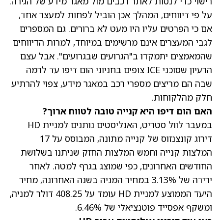
רישוי כדי לנסות לאתר רכבים מול מאגר מידע של הגירה.
על פי דיווחים, המהלך אכן הוביל לפחות למעצר אחד,
אם כי הפרטים עליו היו מעט לא ברורים. גם המספרים
לגבי המעצרים אינם מרשימים במיוחד, למרות הדיווחים
שהמאמצים יתמקדו ב"הגרועים שבגרועים". אבל עצם
הרעיון שסוכני ICE צופים בחניוני הום דיפו עד לרמה
שבה הם מריצים מספרי רכב במאגר מידע, צפוי להרתיע
חלק מהלקוחות.
האם הום דיפו היא קנייה טובה לטווח ארוך?
במעבר לוול סטריט, האנליסטים נותנים למניית HD
דירוג קונצנזוס של קנייה מתונה, המבוסס על 17
המלצות קנייה וחמש המלצות החזק שניתנו בשלושת
החודשים האחרונים, כפי שמוצג בגרף למטה. לאחר
ירידה של 3.13% במחיר המניה
בשנה האחרונה,
מחיר
היעד הממוצע למניית HD
עומד על 408.25 דולר למניה,
ומשקף אפסייד פוטנציאלי של 6.46%.