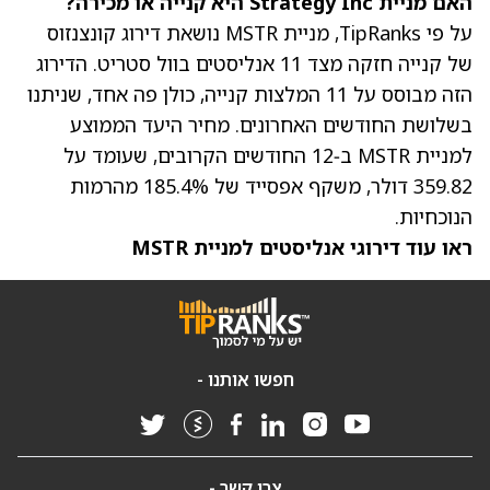
האם מניית Strategy Inc היא קנייה או מכירה?
על פי TipRanks,
מניית MSTR
נושאת דירוג קונצנזוס
של קנייה חזקה מצד 11 אנליסטים בוול סטריט. הדירוג
הזה מבוסס על 11 המלצות קנייה, כולן פה אחד, שניתנו
בשלושת החודשים האחרונים.
מחיר היעד הממוצע
למניית MSTR ב‑12 החודשים הקרובים
, שעומד על
359.82 דולר, משקף אפסייד של 185.4% מהרמות
הנוכחיות.
ראו עוד דירוגי אנליסטים למניית MSTR
חפשו אותנו -
צרו קשר -