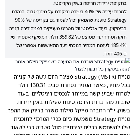
בתקופת ירידות חריפה בשוק הקריפטו.
למרות עלייה של 40% בשורט וביקורת על מינוף גבוה, הנהלת
Strategy טוענת שהמאזן יכול לעמוד גם בקריסה של 90%
בביטקוין, בעוד אנליסטי וול סטריט מעניקים למניה דירוג קנייה
חזקה ומחיר יעד ממוצע של 359.82 דולר, המשקף אפסייד של
185.4% לעומת המחיר הנוכחי ויעד התאוששות אפשרי של
כ-406 דולר.
מניית Strategy
(MSTR)
מציגה היום גישה של קנייה
בכל מחיר, כאשר המניה נסחרת סביב 130.31 דולר
למרות שבוע קשה במיוחד לנכסים דיגיטליים. בעוד
שרבות מהחברות היו מקטינות פעילות בזמן ירידות
בשוק, יו"ר החברה מייקל סיילור משדר בדיוק את ההפך.
מניית Strategy משמשת כיום ככלי המרכזי לתוכנית
שלו להשתמש בכלים יצירתיים מוול סטריט כדי לשאוב