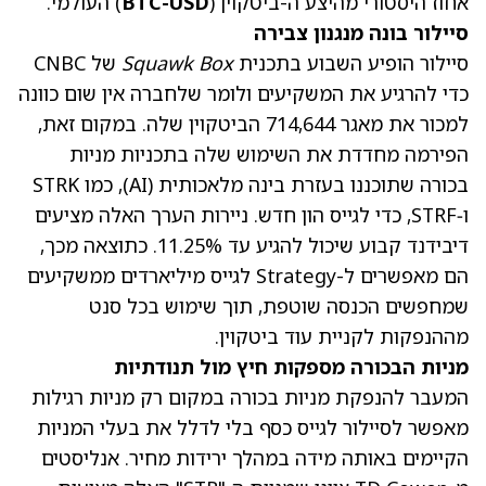
אחוז היסטורי מהיצע ה-ביטקוין (
BTC-USD
) העולמי.
סיילור בונה מנגנון צבירה
סיילור הופיע השבוע בתכנית
Squawk Box
של CNBC
כדי להרגיע את המשקיעים ולומר שלחברה אין שום כוונה
למכור את מאגר 714,644 הביטקוין שלה. במקום זאת,
הפירמה מחדדת את השימוש שלה בתכניות מניות
בכורה שתוכננו בעזרת בינה מלאכותית (AI), כמו STRK
ו‑STRF, כדי לגייס הון חדש. ניירות הערך האלה מציעים
דיבידנד קבוע שיכול להגיע עד 11.25%. כתוצאה מכך,
הם מאפשרים ל-Strategy לגייס מיליארדים ממשקיעים
שמחפשים הכנסה שוטפת, תוך שימוש בכל סנט
מההנפקות לקניית עוד ביטקוין.
מניות הבכורה מספקות חיץ מול תנודתיות
המעבר להנפקת מניות בכורה במקום רק מניות רגילות
מאפשר לסיילור לגייס כסף בלי לדלל את בעלי המניות
הקיימים באותה מידה במהלך ירידות מחיר. אנליסטים