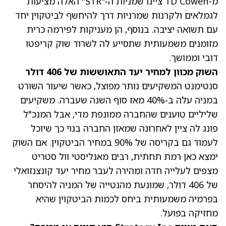
מ-TD Cowen ציינו שמניות ה‑"STR" האלה מציעות
לגמלאים ולקרנות שמרניות דרך להיחשף לביטקוין יחד
עם תשואה יציבה. בנוסף, הן מעניקות לפירמה כרית
מזומנים משמעותית שתסייע לה לשרוד שוק קריפטו
דובי וממושך.
השוק מכוון למחיר יעד התאוששות של 406 דולר
סנטימנט המשקיעים נותר מפוצל, כאשר שיעור השורט
במניה עלה ב‑40% מאז סוף השנה שעברה. משקיעים
שליליים טוענים שהחברה ממונפת מדי, אבל המנכ"ל
פונג לה ציין לאחרונה שמאזן החברה בנוי כך שיוכל
לעמוד גם בקריסה של 90% במחיר הביטקוין. אם השוק
ימצא כאן רמת תחתית, רבים מאנליסטי וול סטריט
מצפים לעלייה חדה ומהירה לעבר מחיר יעד קונצנזואלי
של 406 דולר, שמונעת מהנטייה של המניה להיסחר
בפרמיה משמעותית ביחס לכמות הביטקוין שהיא
מחזיקה בפועל.