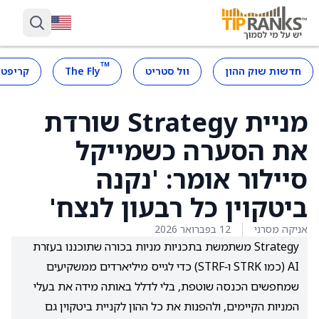
™
חדשות שוק ההון
וול סטריט
The Fly
קריפטו
מניית Strategy שורדת
את הסערה כשמייקל
סיילור אומר: 'נקנה
ביטקוין כל רבעון לנצח'
אניקה מסרני
12 בפברואר 2026
Strategy משתמשת בתכניות מניות בכורה שתוכננו בעזרת
AI (כמו STRK ו‑STRF) כדי לגייס מיליארדים ממשקיעים
שמחפשים הכנסה שוטפת, בלי לדלל באותה מידה את בעלי
המניות הקיימים, ולהפנות את כל ההון לקניית ביטקוין גם