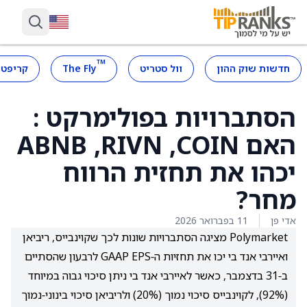
™
חדשות שוק ההון
וול סטריט
The Fly
קריפטו
הסתברויות בפולימרקט :
האם COIN,‏ RIVN,‏ ABNB
יכהו את תחזית הרווח
מחר?
אדי פן
11 בפברואר 2026
Polymarket מציגה הסתברויות שונות לכך שקוינבייס, ריביאן
ואיירבי אנד בי יכו את תחזיות ה‑GAAP EPS לרבעון שהסתיים
ב‑31 בדצמבר, כאשר לאיירבי אנד בי ניתן סיכוי גבוה במיוחד
(92%), לקוינבייס סיכוי נמוך (20%) ולריביאן סיכוי בינוני‑נמוך