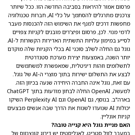
פרסום אמור להיראות בסביבה החדשה הזו. ככל שיותר
צרכנים מתרגלים להסתמך על כלי AI, חברות טכנולוגיה
מחפשות דרכים למנף את השימוש הזה להכנסות מעבר
לדמי מנוי. לכן, פרסום ופיצ'רים מובנים לקניות צפויים
לסייע במימון עלויות התשתית האדירות הקשורות ל-AI.
גוגל גם החלה לשלב סוכני AI בכלי הקניות שלה מוקדם
יותר השנה, באמצעות יצירת מערכת סטנדרטית
לתשלומים וזהות דיגיטלית, שמאפשרת למשתמשים
לבצע את התשלום ישירות בתוך מוצרי ה-AI של גוגל.
עם זאת, גוגל אינה החברה היחידה שנעה בכיוון הזה.
למעשה, OpenAI החלה לבחון מודעות בתוך ChatGPT
בארה"ב. בנוסף, גם OpenAI וגם Perplexity AI השיקו
יכולות AI שנועדו לשנות את הדרך שבה אנשים מבצעים
קניות אונליין.
האם מניית גוגל היא קנייה טובה?
במעבר לוול סטריט, לאנליסטים יש דירוג קונצנזוס של