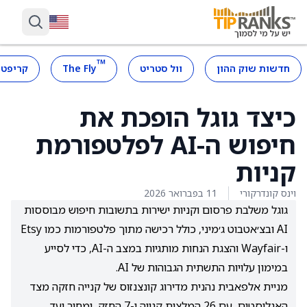
™
חדשות שוק ההון
וול סטריט
The Fly
קריפטו
כיצד גוגל הופכת את
חיפוש ה-AI לפלטפורמת
קניות
וינס קונדרקורי
11 בפברואר 2026
גוגל משלבת פרסום וקניות ישירות בתשובות חיפוש מבוססות
AI ובצ׳אטבוט ג׳מיני, כולל רכישה מתוך פלטפורמות כמו Etsy
ו-Wayfair והצגת הנחות מותגיות במצב ה-AI, כדי לסייע
במימון עלויות התשתית הגבוהות של AI.
מניית אלפאבית נהנית מדירוג קונצנזוס של קנייה חזקה מצד
האנליסטים, עם 26 המלצות קנייה ו-7 החזק, ומחיר יעד