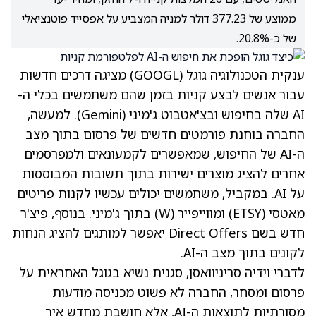
ממוצע של 377.23 דולר למניה המצביע על אפסייד פוטנציאלי
של כ-20.8%.
ענקית הטכנולוגיה גוגל
(GOOGL)
מציגה דרכים חדשות
עבור אנשים לבצע קניות בזמן שהם משתמשים בכלי ה-
AI שלה בחיפוש ובצ'אטבוט ג'מיני (Gemini). למעשה,
החברה בוחנת פורמטים חדשים של פרסום בתוך מצב
ה-AI של החיפוש, שמאפשרים לקמעונאים ולמפרסמים
אחרים להציג מוצרים ישירות בתוך תשובות המבוססות
על AI. במקביל, משתמשים יכולים עכשיו לקנות פריטים
מאטסי
(ETSY)
ומווייפייר
(W)
בתוך ג'מיני. בנוסף, פיצ'ר
חדש בשם Direct Offers יאפשר למותגים להציג הנחות
לקונים בתוך מצב ה-AI.
לדברי וידיה סריניוואסן, סגנית נשיא בגוגל האחראית על
פרסום ומסחר, החברה לא פשוט מכניסה מודעות
מסורתיות לתוצאות ה-AI, אלא חושבת מחדש איך