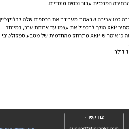
הבחירה המרכזית עבור נכסים מוסדיים.
חברה כמו אביבה שבאמת מעבירה את הכספים שלה לבלוקצ'יין
היא הוכחת היתכנות משמעותית. זה לא אומר שמחיר XRP הולך להכפיל את עצמו עד ארוחת ערב, במיוחד
כשהשוק הרחב נראה כל כך תנודתי ובררן, אבל זה כן אומר ש-XRP מתרחק מהתדמית של מטבע ספקולטיבי
צרו קשר -
support@tipranks.com
תנאי שימוש
•
מדיניות