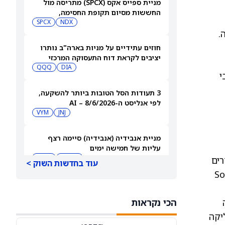
מניית ספייס אקס (SPCX) מתריסה מול
החששות מסיום תקופת החסימה,
ומטפסת לאחר שחרור 911 מיליון מניות
NDX
SPCX
.
חוזים עתידיים על מניות בארה"ב נותרו
יציבים לקראת דוח התעסוקה המרכזי
QQQ
DIA
ם לגבי
3 תעודות הסל הטובות ביותר להשקעה,
לפי אנליסט ה-AI – 8/6/2026
VYM
JNJ
מניית אנבידיה (אנבידיה) סיימה רצף
עליות של חמישה ימים
MSFT
AMZN
אחרים
עוד בחדשות השוק >
ל הורדת סיכון (risk-off), כאשר Solana
ספייס אקס תבנה תחנות כוח משלה עבור
מפעל שבבים בשווי 16.8 מיליארד דולר
ה
הכי נקראות
SPCX
INTC
, משום של-XRPL יש זמני סליקה