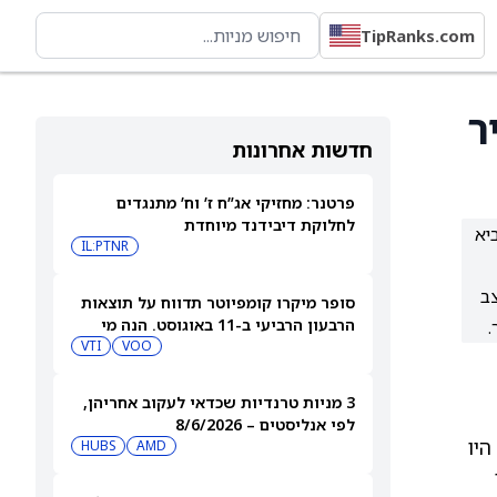
TipRanks.com
ר
חדשות אחרונות
פרטנר: מחזיקי אג”ח ז’ וח’ מתנגדים
לחלוקת דיבידנד מיוחדת
 על גבי XRP Ledger, מה שמביא
IL:PTNR
מצב
סופר מיקרו קומפיוטר תדווח על תוצאות
הרבעון הרביעי ב-11 באוגוסט. הנה מי
מחזיק במניית SMCI
VOO
VTI
3 מניות טרנדיות שכדאי לעקוב אחריהן,
לפי אנליסטים – 8/6/2026
 כזה היו
HUBS
AMD