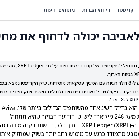
קריפטו
דיווחי חברות
ניתוחים ודעות
אביבה יכולה לדחוף את מחי
Aviva Investors, המנהלת מעל 246 מיליארד ליש"ט, תתחיל לטוקניזציה של קרנות מסורתיות
בעוד חלק מהמומחים מאמינים שמחיר XRP יכול להגיע ל-8 דולר השנה עם המשך עסקאות מוסדיות, שוק הקריפטו נמצא ב
) חווה היום יום מוזר. מצד אחד, הוא בדיוק השיג אחד מהשותפים הגדולים ביותר שלו: Aviva
. הפירמה הבריטית, שמנהלת מעל 246 מיליארד ליש"ט, הודיעה הבוקר שהיא תתחיל
לטוקניזציה של הקרנות המסורתיות שלה על גבי ה-XRP Ledger (XRPL). בדרך כלל, חדשות בקנה מידה
ל במקום זה המטבע מתמודד כרגע עם מימוש רחב יותר בשוק שמחזיק אותו