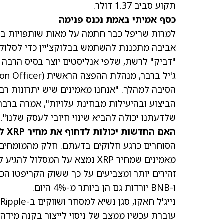
תקוע סביב 1.37 דולר.
כסף אמיתי באמת נכנס פנימה
למרות שריפל כבר חתמה על מאות שותפויות בע
אביבה מתכננת להשתמש בבלוקצ'יין כדי לסלוק 
"דביק" לרשת, שלפי אנליסטים יוצר בסיס הרבה י
הסיבה למהלך. "אנחנו מאמינים שיש יתרונות רבי
הביצוע ובהיעילות מבחינת עלויות", אמרה ברבר
שלדעתנו יכולה להביא שינוי חיובי לעסק שלנו".
האם החדשות יכולות לדחוף את מחיר XRP ל-8.00 דולר?
הסוחרים כרגע חלוקים בדעתם. חלק מהמומחים, כמו ג'פרי קנד
ו-BNB יורדות גם הן ביותר מ-4% היום.
נ