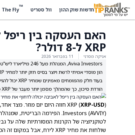
™
The Fly
חדשות שוק ההון
וול סטריט
האם העסקה בין ריפל ל
XRP ל-8 דולר?
אניקה מסרני
11 בפברואר 2026
הון מוסדי אמיתי לרשת ויוצר בסיס חזק יותר למחיר XRP בטווח הארוך.
הורדת סיכון, כך שהמהלך מסמן יותר מעבר של XRP מתפקיד ספקולטיבי לתשתית פיננסית גלובלית מאשר זינוק מיידי במחיר.
XRP (
XRP-USD
Investors
(AVVIY)
שולחות את מחיר XRP לירח, אב