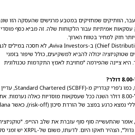
בר, הוותיקים שמחזיקים במטבע מרגישים שהעסקה הזו שונה
עסקאות אמיתיות עבור הלקוחות שלה. זה מביא כסף מוסדי
ותר חזק למחיר בטווח הארוך.
ג'יל ברבר, מנהלת ההפצה הראשית (Chief Distribution Officer) ב-Aviva Investors, לא חסכה במילי
ם שטוקניזציה יכולה להביא למשקיעים, כולל שיפור בזמני
. היא ציינה שהפירמה "מחויבת לאמץ התקדמות טכנולוגית
ריק מ-Standard Chartered
(SCBFF)
, עדיין
מאמינים שמחיר XRP נמצא על המסלול להגיע ל-8.00 דולר השנה ככל שעסקאות מוסדיות כאלה נערמות. 
זהירים יותר ומצביעים על כך ששוק הקריפטו הכללי נמצא כרגע במצב ש
ייג'ל חאקו, סגן נשיא למסחר ושווקים ב-Ripple, אומר שהתעשייה סוף סוף עוברת את שלב ההייפ. "טוקניזצי
עוברת עכשיו ממצב של ניסוי לייצור בקנה מידה גדול", הצהיר חאקו היום. לדעתו