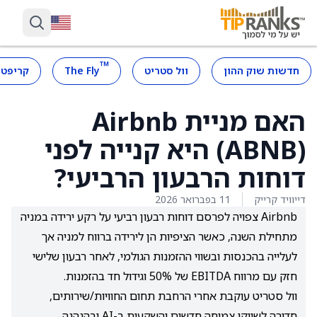
™
חדשות שוק ההון
וול סטריט
The Fly
קריפטו
האם מניית Airbnb
‏(ABNB) היא קנייה לפני
דוחות הרבעון הרביעי?
דייוויד קרייק
11 בפברואר 2026
Airbnb צפויה לפרסם דוחות רבעון רביעי על רקע ירידה במניה
מתחילת השנה, כאשר הציפיות הן לירידה ברווח למניה אך
לעלייה בהכנסות ובשווי ההזמנות הגולמי, לאחר רבעון שלישי
חזק עם מרווח EBITDA של 50% וגידול חד בהזמנות.
וול סטריט עוקבת אחרי הרחבת תחום החוויות/שירותים,
חדירה לשווקי צמיחה חדשים והשקעות ב-AI ובהנהגה