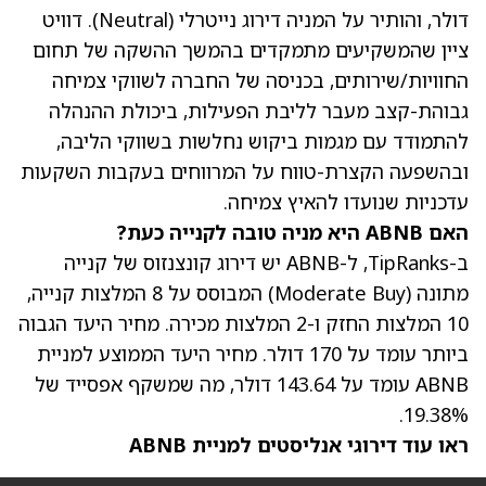
דולר, והותיר על המניה דירוג נייטרלי (Neutral). דוויט
ציין שהמשקיעים מתמקדים בהמשך ההשקה של תחום
החוויות/שירותים, בכניסה של החברה לשווקי צמיחה
גבוהת-קצב מעבר לליבת הפעילות, ביכולת ההנהלה
להתמודד עם מגמות ביקוש נחלשות בשווקי הליבה,
ובהשפעה הקצרת-טווח על המרווחים בעקבות השקעות
עדכניות שנועדו להאיץ צמיחה.
האם ABNB היא מניה טובה לקנייה כעת?
ב-TipRanks, ל-ABNB יש דירוג קונצנזוס של קנייה
מתונה (Moderate Buy) המבוסס על 8 המלצות קנייה,
10 המלצות החזק ו-2 המלצות מכירה. מחיר היעד הגבוה
ביותר עומד על 170 דולר.
מחיר היעד הממוצע למניית
ABNB עומד על 143.64 דולר, מה שמשקף אפסייד של
19.38%.
ראו עוד דירוגי אנליסטים למניית ABNB