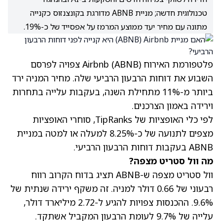
טכנולוגית חדשה; מניית ABNB מדורגת בקונצנזוס כקנייה
מתונה עם מחיר יעד ממוצע המרמז על אפסייד של כ-19%.
פלטפורמת האירוח Airbnb
(ABNB)
צפויה לפרסם
השבוע את דוחות הרבעון הרביעי שלה. מחיר המניה ירד
ביותר מ-11% מתחילת השנה, בעקבות עלייה בתחרות
וירידה באמון הצרכנים.
לפי
כלי האופציות של TipRanks
, סוחרי האופציות
מצפים לתנועה של כ-8.25% למעלה או למטה במניית
ABNB בעקבות דוחות הרבעון הרביעי.
מה וול סטריט מצפה?
וול סטריט מצפה ש-ABNB תציג בדוח הקרוב רווח
רבעוני של 0.66 דולר למניה. זה משקף ירידה שנתית של
9.6%. ההכנסות צפויות להגיע ל-2.72 מיליארד דולר,
עלייה של 9.7% לעומת הרבעון המקביל אשתקד.