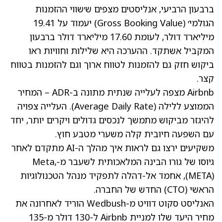
ברבעון הרביעי, אנליסטים מצפים ש׳שווי ההזמנות
הגולמי׳ (Gross Booking Value) יעמוד על 19.41
מיליארד דולר, לעומת 17.60 מיליארד דולר ברבעון
המקביל אשתקד. ההערכה היא שלילות וחוויות ראו
ביקוש חזק גם להזמנות לטווח ארוך וגם להזמנות בטווח
קצר.
Airbnb מצפה לעלייה שנתית מתונה ב-ADR – המחיר
הממוצע ללילה (Average Daily Rate). העלייה צפויה
להיגזר מביקוש מתמשך לנכסים גדולים ויקרים יותר, יחד
עם השפעה חיובית קלה משערי מטבע חוץ.
משקיעים ירצו גם לראות איך מהלך ה-AI מתקדם לאחר
גיוסו של גורו הבינה המלאכותית לשעבר מ-Meta,
(META), אחמד אל-דהלה
לתפקיד מנהל הטכנולוגיות
הראשי (CTO) החדש של החברה.
האנליסט סקוט דוויט מ-Wedbush הוריד לאחרונה את
מחיר היעד שלו למניית Airbnb ל-130 דולר מ-135