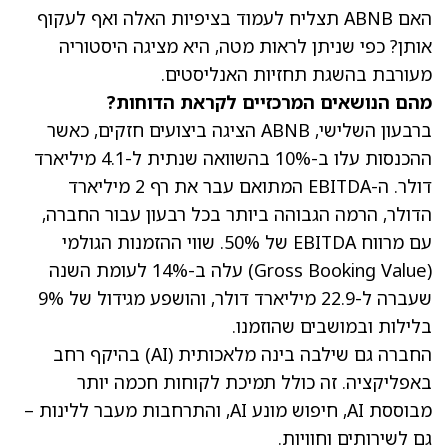
האם ABNB תצליח לעמוד בציפיות האלה ואף לעקוף
אותן? כפי שניתן לראות מטה, היא מציגה היסטוריה
מעורבת בהשגת תחזיות האנליסטים.
מהם הנושאים המרכזיים לקראת הדוחות?
ברבעון השלישי, ABNB הציגה ביצועים חזקים, כאשר
ההכנסות עלו ב-10% בהשוואה שנתית ל-4.1 מיליארד
דולר. ה-EBITDA המתואם עבר את רף 2 מיליארד
הדולר, הרמה הגבוהה ביותר בכל רבעון עבור החברה,
עם מרווח EBITDA של 50%. שווי ההזמנות הגולמי
(Gross Booking Value) עלה ב-14% לעומת השנה
שעברה ל-22.9 מיליארד דולר, והושפע מגידול של 9%
בלילות ובמושבים שהוזמנו.
החברה גם שילבה בינה מלאכותית (AI) בהיקף רחב
באפליקציה. זה כולל תמיכת לקוחות חכמה יותר
מבוססת AI, חיפוש מונע AI, והתרחבות מעבר ללינות –
גם לשירותים וחוויות.