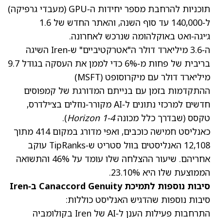
תוכניות להרחבת מספר יחידות ה‑GPU (מעבדי גרפיקה)
ל‑140,000 עד סוף השנה, והאתר החדש של 1.6
ג׳יגה‑ואט באוקלהומה שנרכש לאחרונה.
ה‑3.6 מיליארד דולר ה"אטרקטיביים" ש‑Iren השיגה
בריבית של פחות מ‑6% כדי לממן את העסקה בגודל 9.7
מיליארד דולר עם מיקרוסופט
(MSFT)
ההתקדמות בזמן עם בנייתם המדורגת של קמפוסים
חדשים למרכזי נתונים ל‑AI מקורר‑נוזלים בצ׳ילדרס,
טקסס (שבדרך כלל מכונה
Horizon 1-4
).
כאנליסט חמישה כוכבים, ואפי מדורג במקום 414 מתוך
12,108 האנליסטים בוול סטריט ש‑TipRanks עוקב
אחריהם. שיעור ההצלחה שלו עומד על 46% והתשואה
הממוצעת שלו היא 23.10%.
סיבות נוספות לתמיכת Canaccord Genuity ב‑Iren
סיבות נוספות שהדגיש האנליסט כוללות:
התרחבות פעילות הענן ל‑AI של Iren בקולומביה