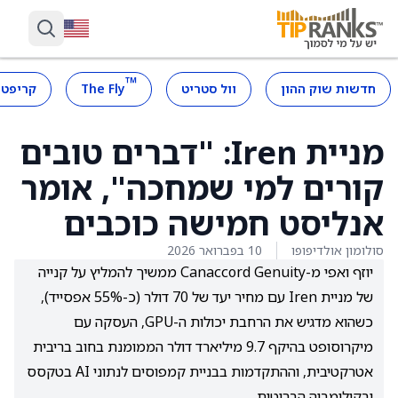
™
חדשות שוק ההון
וול סטריט
The Fly
קריפטו
מניית Iren: "דברים טובים
קורים למי שמחכה", אומר
אנליסט חמישה כוכבים
סולומון אולדיפופו
10 בפברואר 2026
יוזף ואפי מ-Canaccord Genuity ממשיך להמליץ על קנייה
של מניית Iren עם מחיר יעד של 70 דולר (כ-55% אפסייד),
כשהוא מדגיש את הרחבת יכולות ה-GPU, העסקה עם
מיקרוסופט בהיקף 9.7 מיליארד דולר הממומנת בחוב בריבית
אטרקטיבית, וההתקדמות בבניית קמפוסים לנתוני AI בטקסס
ובקולומביה הבריטית.