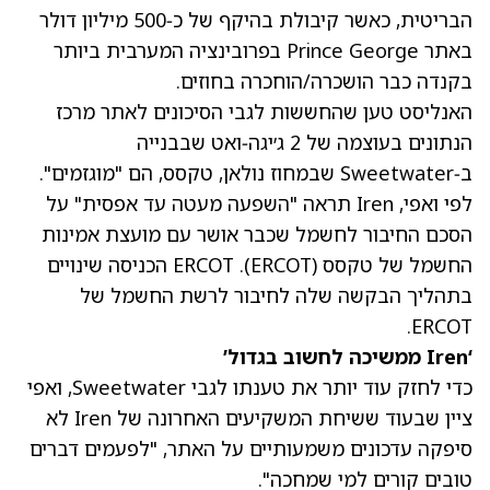
הבריטית, כאשר קיבולת בהיקף של כ‑500 מיליון דולר
באתר Prince George בפרובינציה המערבית ביותר
בקנדה כבר הושכרה/הוחכרה בחוזים.
האנליסט טען שהחששות לגבי הסיכונים לאתר מרכז
הנתונים בעוצמה של 2 ג׳יגה‑ואט שבבנייה
ב‑Sweetwater שבמחוז נולאן, טקסס, הם "מוגזמים".
לפי ואפי, Iren תראה "השפעה מעטה עד אפסית" על
הסכם החיבור לחשמל שכבר אושר עם מועצת אמינות
החשמל של טקסס (ERCOT). ERCOT הכניסה שינויים
בתהליך הבקשה שלה לחיבור לרשת החשמל של
ERCOT.
‘Iren ממשיכה לחשוב בגדול’
כדי לחזק עוד יותר את טענתו לגבי Sweetwater, ואפי
ציין שבעוד ששיחת המשקיעים האחרונה של Iren לא
סיפקה עדכונים משמעותיים על האתר, "לפעמים דברים
טובים קורים למי שמחכה".