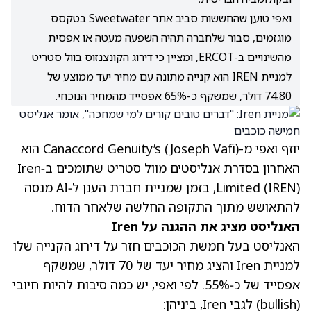
ואפי טוען שהחששות סביב אתר Sweetwater בטקסס
מוגזמים, סבור שלחברה תהיה השפעה מעטה או אפסית
מהשינויים ב-ERCOT, ומציין כי דירוג הקונצנזוס בוול סטריט
למניית IREN הוא קנייה מתונה עם מחיר יעד ממוצע של
74.80 דולר, שמשקף כ-65% אפסייד מהמחיר הנוכחי.
יוזף ואפי מ-Canaccord Genuity’s (Joseph Vafi) הוא
האחרון בסדרת אנליסטים מוול סטריט שתומכים ב‑Iren
(IREN)
Limited
, בזמן שמניית חברת הענן ל‑AI מנסה
להתאושש מתוך התקופה החלשה שלאחר הדוח.
האנליסט מציג את ההגנה על Iren
האנליסט בעל חמשת הכוכבים חזר על דירוג הקנייה שלו
למניית Iren והציג מחיר יעד של 70 דולר, שמשקף
אפסייד של כ‑55%. לפי ואפי, יש כמה סיבות להיות חיובי
(bullish) לגבי Iren, ביניהן: