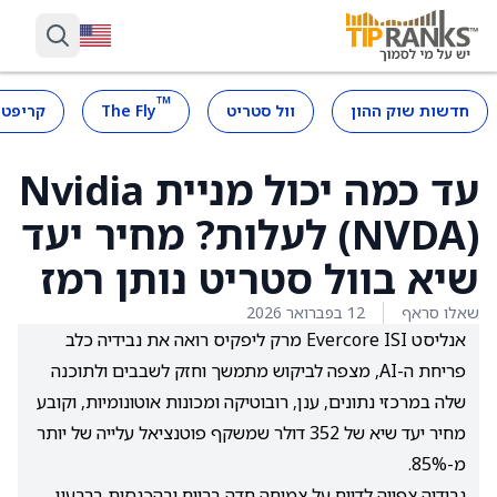
™
חדשות שוק ההון
וול סטריט
The Fly
קריפטו
עד כמה יכול מניית Nvidia
(NVDA) לעלות? מחיר יעד
שיא בוול סטריט נותן רמז
שאלו סראף
12 בפברואר 2026
אנליסט Evercore ISI מרק ליפקיס רואה את נבידיה כלב
פריחת ה-AI, מצפה לביקוש מתמשך וחזק לשבבים ולתוכנה
שלה במרכזי נתונים, ענן, רובוטיקה ומכונות אוטונומיות, וקובע
מחיר יעד שיא של 352 דולר שמשקף פוטנציאל עלייה של יותר
מ-85%.
נבידיה צפויה לדווח על צמיחה חדה ברווח ובהכנסות ברבעון