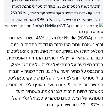
הרביעי לשנת הכספים 2026, בעוד וול סטריט נותנת למניה
דירוג קונצנזוס של קנייה חזקה ומחיר יעד ממוצע של 260.06
דולר, שמשקף פוטנציאל עלייה של כ-37% מהמחיר הנוכחי.
מניית Nvidia
(NVDA)
עלתה בכ-45% בשנה האחרונה,
והיא נשארת אחת המנצחות הגדולות בתחום ה-בינה
המלאכותית (AI) בשוק. למרות זאת, חלק מהאנליסטים
סבורים שהראלי עדיין לא הסתיים. התחזית האופטימית
ביותר מצביעה על פוטנציאל עלייה של יותר מ-85%,
בהתבסס על מחיר היעד של 352 דולר למניה – הגבוה
בוול סטריט – והמלצת קנייה של מרק ליפקיס, אנליסט
חמישה כוכבים מ-Evercore ISI. באופן כללי, וול סטריט
ממשיכה להיות חיובית לגבי המניה, כשמחיר היעד
הממוצע של האנליסטים משקף פוטנציאל עלייה של
כ-37% ב-12 החודשים הקרובים.