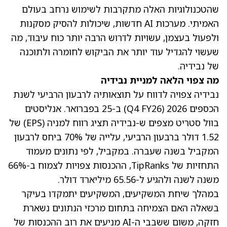
שהטכנולוגיות האלה מתקרבות לשימוש נרחב בעולם
האמיתי. מערכות AI חדשות, שיכולות להסיק מסקנות
ולפעול בעצמן, עשויות לדרוש הרבה יותר כוח עיבוד, מה
שעשוי להגדיל עוד יותר את הביקוש לחומרה ולתוכנה
של נבידיה.
מה צפוי הלאה למניית נבידיה
נבידיה צפויה לדווח על תוצאותיה לרבעון הרביעי לשנת
הכספים 2026 (Q4 FY26) ב-25 בפברואר. אנליסטים
בוול סטריט מצפים ש-
נבידיה תציג רווח למניה (EPS) של
1.52 דולר ברבעון הרביעי
, עלייה של 70% ביחס לרבעון
המקביל בשנה שעברה. במקביל, לפי
נתונים מעמוד
התחזיות של TipRanks
, ההכנסות צפויות לצמוח ב-66%
משנה לשנה ולהגיע ל-65.56 מיליארד דולר.
במהלך שיחת המשקיעים, המשקיעים יתמקדו בעיקר
בשאלה האם הצמיחה בתחום מרכזי הנתונים נשארת
חזקה, משום ששבבי ה-AI מניעים את רוב ההכנסות של