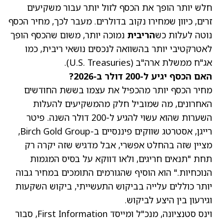
חלש יותר הופך את הכסף לזול יותר עבור משקיעים
זרים, כיוון שמחירו נקוב בדולרים. מעבר לכך, מחיר הכסף
נוטה לעלות כש
הריבית
נמוכה יותר, משום שהכסף הופך
לאטרקטיבי יותר בהשוואה לנכסים נושאי ריבית, כמו
אג"ח ממשלת ארה"ב (U.S. Treasuries).
האם הכסף יגיע ל-200 דולר ב-2026?
מחיר הכסף יותר מהכפיל את עצמו בששת החודשים
האחרונים, מה שמוביל חלק מהמשקיעים להעלות
השערות שהוא עשוי להגיע ל-200 דולר השנה. פיטר
רייגן, אסטרטג שווקים פיננסיים ב-Birch Gold Group,
מציין שזה בהחלט אפשרי, אבל מדגיש שזה יקרה רק
תחת "תנאים חריגים, ולאו דווקא על בסיס המגמות
הנוכחיות." הוא הוסיף שהגורמים התומכים במחיר גבוה
יותר כוללים עלייה בביקוש התעשייתי, ביקוש השקעות
וגירעון בין היצע לביקוש.
וינס סטנציונה, מנכ"ל ומייסד First Information, סבור