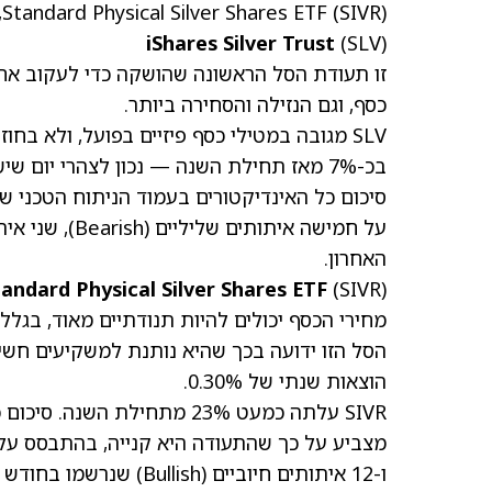
(SIVR)
Standard Physical Silver Shares ETF
, ו-
iShares Silver Trust
(SLV)
זו תעודת הסל הראשונה שהושקה כדי לעקוב אחרי
כסף, וגם הנזילה והסחירה ביותר.
SLV מגובה במטילי כסף פיזיים בפועל, ולא בח
בכ-7% מאז תחילת השנה — נכון לצהרי יום שישי — תעודת הסל הזאת עלתה בכ-23% מתחילת השנה.
האחרון.
andard Physical Silver Shares ETF
(SIVR)
מחירי הכסף יכולים להיות תנודתיים מאוד, בגלל 
הסל הזו ידועה בכך שהיא נותנת למשקיעים חשי
הוצאות שנתי של 0.30%.
ו-12 איתותים חיוביים (Bullish) שנרשמו בחודש האחרון.