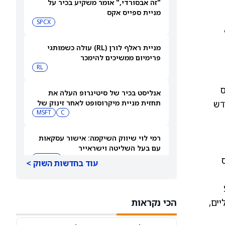
"זה אבסורדי," אומר משקיע בכיר על
מניית ספייס אקס
SPCX
מניית ראלף לורן (RL) עולה כשמותגי
פרימיום ממשיכים להימכר
RL
סס
אנליסט בכיר של סיטיגרופ העלה את
Bull) שנרשמו בחודש
תחזית מניית מיקרוסופט לאחר זינוק של
43% במכירות Azure של מיקרוסופט
C
MSFT
רמי לוי שיווק השיקמה: אישור עסקאות
עם בעל השליטה וישראייר
IL:RMLI
עוד בחדשות השוק >
תשואת אג"ח ממשלת ארה"ב ל-10 שנים
סל SIVR
עולה על רקע הסיכוי להעלאת ריבית
תים נייטרליים,
הכי נקראות
QQQ
DIA