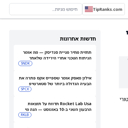
TipRanks.com
חדשות אחרונות
תחזית מחיר מניית סנדיסק — מה אומר
הניתוח הטכני אחרי הירידה שלאחר
הדוחות
SNDK
אילון מאסק אומר שספייס אקס פתרה את
הבעיה הגדולה ביותר של סטארשיפ
SPCX
ורי
Rocket Lab Usa תדווח על תוצאות
הרבעון השני ב-10 באוגוסט — הנה מי
מחזיק במניית החלל הזו
RKLB