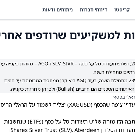
קריפטו
דיווחי חברות
ניתוחים ודעות
ות למשקיעים שרודפים אחרי
וול סטריט צופה שהראלי החזק בכסף יימשך לתוך 2026, ושלוש תעודות סל על כסף – SLV, SIVR ו-AGQ – מזוהות כקנייה על
פרתיים מתחילת השנה.
SLV ו-SIVR מגובות בכסף פיזי ומציגות עלייה של כ-23% מתחילת השנה, בעוד AGQ היא קרן ממונפת המבוססת על חוזים
עדיין צופה שהכסף
(XAGUSD)
יצליח לשמור על הראלי ההיסט
באמצעות כלי TipRanks Best Silver ETFs, הכתבה הזו מזהה שלוש תעודות סל על כסף (ETFs) שנחשבות
לקנייה טובה לפי האינדיקטורים הטכניים שלהן. תעודות הסל הן iShares Silver Trust (SLV), Aberdeen