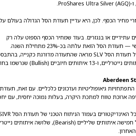
ProShares Ultra Silver (AGQ).
 מחיר הכסף. לכן, היא עדיין תעודת הסל הגדולה בעולם על
וזים עתידיים או בנגזרים. בעוד שמחיר הכסף הספוט עלה רק
סיכום כל האינדיקטורים בעמוד הניתוח הטכני של תעודת הסל SLV מראה שהתעודה מדורגת כקנייה, בהתב
על חמישה איתותים שליליים (Bearish), שני איתותים נייטרליים, ו-13 איתותים חיוביים (ish
Aberdeen St
התפתחויות גיאופוליטיות ועדכונים כלכליים. עם זאת, תעודת
פה ארוכת טווח למתכת היקרה, בעלות נמוכה יחסית, עם יחס
SIVR עלתה כמעט 23% מתחילת השנה. סיכום כל האינדיקטורים בעמוד הניתוח הטכני של תעודת ה
מצביע על כך שהתעודה היא קנייה, בהתבסס על חמישה איתותים שליליים (Bearish), שלושה איתו