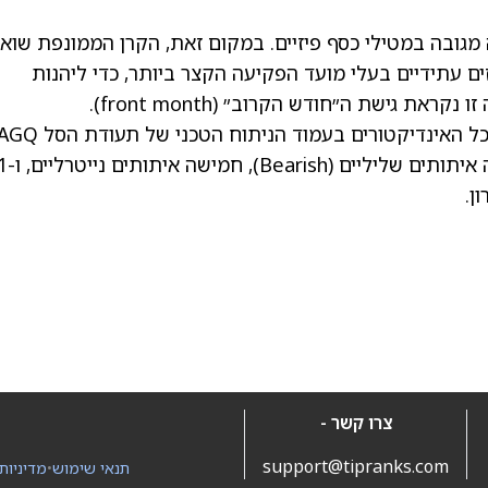
לשתי תעודות הסל הראשונות, AGQ אינה מגובה במטילי כסף פיזיים. במקום זאת, הקרן הממונפת ש
 עתידיים בעלי מועד הפקיעה הקצר ביותר, כדי ליהנות
ת גישת ה״חודש הקרוב״ (front month).
AGQ עלתה בכ-13% מאז תחילת השנה. סיכום כל האינדיקטורים בעמוד הניתוח הטכני של תעודת 
מראה שהתעודה היא קנייה, בהתבסס על 
צרו קשר -
support@tipranks.com
תנאי שימוש
•
מדיניות