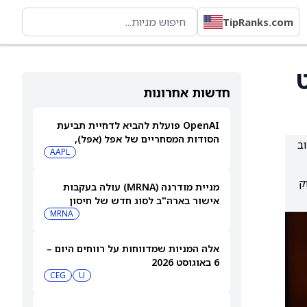
TipRanks.com
חדשות אחרונות
OpenAI פועלת להביא לדחיית תביעת
הסודות המסחריים של אפל (אפל),
ב
שאותה כינתה "רשלנית, אגרסיבית
AAPL
ואישית באופן מוזר"
וק
מניית מודרנה (MRNA) עולה בעקבות
אישור בארה"ב לסוג חדש של חיסון
לשפעת — למה זה חשוב
MRNA
אלה המניות שמדווחות על רווחים היום –
6 באוגוסט 2026
CEG
U