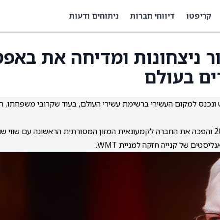
קריפטו
דיווחי חברות
ניתוחים ודעות
ר ניצחונות ומדיחה את באפט
ם בעולם
פט ונכנס למקום העשירי ברשימת עשירי העולם, בעוד שקרובי משפחתו, רו
הזינוק במניית וולמארט, שעלתה ב-16% מתחילת 2026 והפכה את החברה לקמעונאית המזון המסורתית הראשונה עם שווי ש