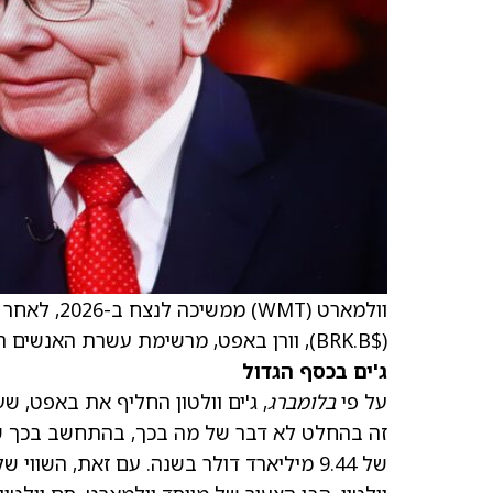
וולמארט
(WMT)
ממשיכה לנ
($BRK.B), וורן באפט, מרשימת עשרת האנשים העשירים ביותר בעולם.
ג'ים בכסף הגדול
על פי
בלומברג
של 9.44 מיליארד דולר בשנה. עם זאת, השווי שלו ירד מאז ל-147 מיליארד דולר.