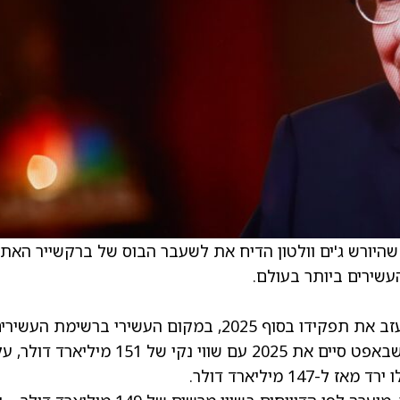
צח ב-2026, לאחר שהיורש ג'ים וולטון הדיח את לשעבר הבוס של ברקשייר האת'ו
, ג'ים וולטון החליף את באפט, שעזב את תפקידו בסוף 2025, במקום העשירי ברשימת העשי
זה בהחלט לא דבר של מה בכך, בהתחשב בכך שבאפט סיים את 2025 עם שווי נקי של 151 מיל