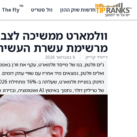
™
The Fly
חדשות שוק ההון
וול סטריט
וולמארט ממשיכה לצבו
מרשימת עשרת העשירי
דייוויד קרייק
6 בפברואר 2026
ג'ים וולטון, בנו של מייסד וולמארט, עקף את וורן בא
ואליס וולטון, נמצאים מיד אחריו עם שוויי עתק דומים.
של טריליון דולר, נתמך באימוץ AI ואוטומציה, ובדירוג אנליסטים של קנייה חזקה למניית WMT.