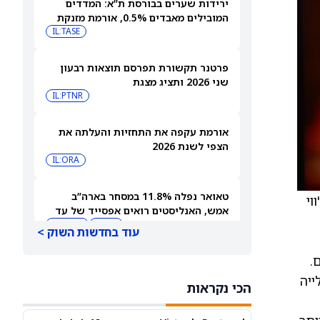
ירידות שערים בבורסת ת”א: המדדים
המובילים מאבדים 0.5%, אורמת מזנקת
7% אחרי הדוחות
IL:TASE
פרטנר תקשורת תפרסם תוצאות רבעון
שני 2026 ותציג מצגת
IL:PTNR
אורמת עקפה את התחזיות והעלתה את
הצפי לשנת 2026
IL:ORA
טאואר נפלה 11.8% במסחר בארה”ב
וי
אמש, האנליסטים רואים אפסייד של עד
IL:TSEM
TSEM
63%
עוד בחדשות השוק >
רים.
אאורה השקעות זכתה בפרויקט
התחדשות עירונית גדול בחולון
יארד דולר, עלייה
הכי נקראות
IL:AURA