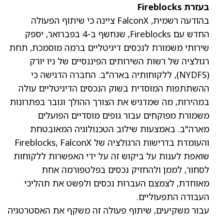
בעזרת Fireblocks
בהודעה רשמית, FalconX ציינה כי שיתוף הפעולה
החדש עם Fireblocks, שנחשף ב-4 בפברואר, יספק
שירותי משמורת לנכסים דיגיטליים ברמה מוסמכת, תחת
רגולציה של רשות השירותים הפיננסיים של ניו יורק
(NYDFS), ללקוחותיה בארה"ב. החברה הדגישה כי
ההשתתפות המוסדית בשוק הנכסים הדיגיטליים עולה
במהירות, מה שמדגיש את הצורך ההולך וגובר בפתרונות
משמורת מפוקחים עבור גופים מוסדיים הפועלים
מארה"ב. באמצעות שילוב הטכנולוגיה המאובטחת
והעומדת בדרישות הרגולציה של Fireblocks, FalconX
שואפת לענות על ביקוש זה על ידי האפשרות ללקוחות
לסחור, לממן ולהחזיק נכסים בפלטפורמה אחת
מאוחדת, לצמצם העברות נכסים ולפשט את תהליכי
העבודה התפעוליים.
עבור משקיעים, שיתוף פעולה זה משקף את האסטרטגיה