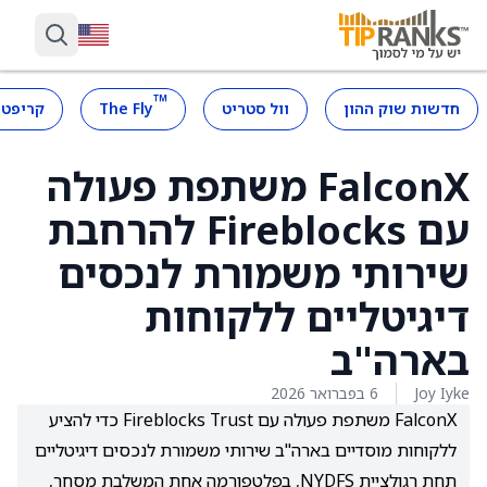
™
חדשות שוק ההון
וול סטריט
The Fly
קריפטו
FalconX משתפת פעולה
עם Fireblocks להרחבת
שירותי משמורת לנכסים
דיגיטליים ללקוחות
בארה"ב
Joy Iyke
6 בפברואר 2026
FalconX משתפת פעולה עם Fireblocks Trust כדי להציע
ללקוחות מוסדיים בארה"ב שירותי משמורת לנכסים דיגיטליים
תחת רגולציית NYDFS, בפלטפורמה אחת המשלבת מסחר,