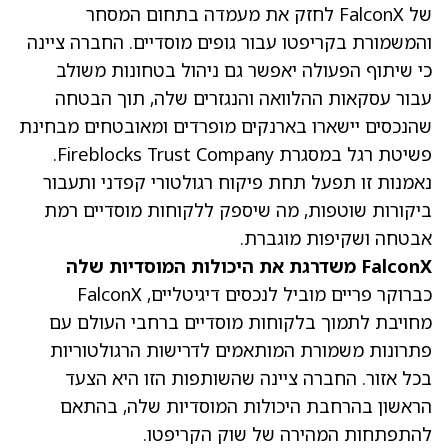
של FalconX לחזק את מעמדה בתחום המסחר
והמשמורת בקריפטו עבור גופים מוסדיים. החברה ציינה
כי שיתוף הפעולה יאפשר גם ניהול בטחונות משולב
עבור עסקאות ההלוואה והנגזרים שלה, תוך הבטחה
שהנכסים יישארו בארנקים מופרדים ומאובטחים מבחינת
פשיטת רגל במסגרת Fireblocks Trust Company.
נאמנות זו תפעל תחת פיקוח רגולטורי קפדני ותעבור
ביקורות שוטפות, מה שיספק ללקוחות מוסדיים רמת
אבטחה ושקיפות מוגברת.
FalconX משדרגת את היכולות המוסדיות שלה
כברוקר פריים מוביל לנכסים דיגיטליים, FalconX
מחויבת לתמוך בלקוחות מוסדיים ברחבי העולם עם
פתרונות משמורת המותאמים לדרישות הרגולטוריות
בכל אזור. החברה ציינה שהשותפות הזו היא הצעד
הראשון בהרחבת היכולות המוסדיות שלה, בהתאם
להתפתחות המהירה של שוק הקריפטו.