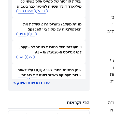
עסקת קורסור של ספייס אקס בשווי 60
ליארד
מיליארד דולר עשויה להיסגר כבר בשבוע
הבא… אבל המותג Cursor עלול להיעלם
SPCX
PC:CURSO
ם
הקונצרניים נמצאים קרוב לרמות השפל של כמעט 30 שנה, אפילו כאשר היקף הנפקות האג"ח בעולם הגיע ל-1
מניית מעקב? ג'פריס גרופ שוקלת את
הספקולציות על מיזוג בין SpaceX
ה"ב
לטסלה
JEF
SPCX
3 תעודות הסל הטובות ביותר להשקעה,
ר
לפי אנליסט ה-AI – 8/7/2026
IWF
VV
יק
נה
שוק המניות היום: SPY ו-QQQ עלו לאחר
את
שדוח תעסוקה מאכזב שינה את ציפיות
הריבית
DIA
QQQ
ת
עוד בחדשות השוק >
מניות מחשוב קוונטי מזנקות כשוושינגטון
בוחנת הגדלת המימון ב-68%
ת קנייה, שמונה
הכי נקראות
QBTS
IONQ
יר