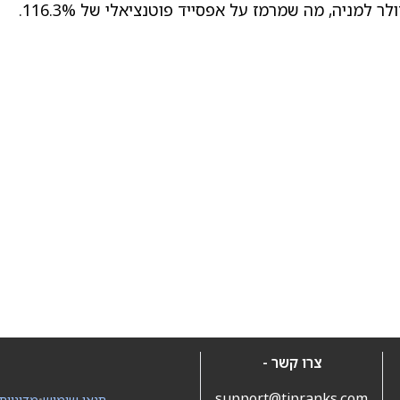
צרו קשר -
support@tipranks.com
תנאי שימוש
•
מדיניות