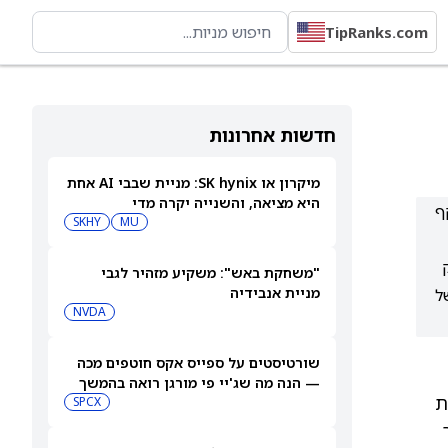
TipRanks.com
חדשות אחרונות
מיקרון או SK hynix: מניית שבבי AI אחת
היא מציאה, והשנייה יקרה מדי
 שהיקף
SKHY
MU
ק
"משחקת באש": משקיע מזהיר לגבי
מניית אנבידיה
של
NVDA
שורטיסטים על ספייס אקס חוטפים מכה
— הנה מה שג'יי פי מורגן רואה בהמשך
ת
SPCX
ר