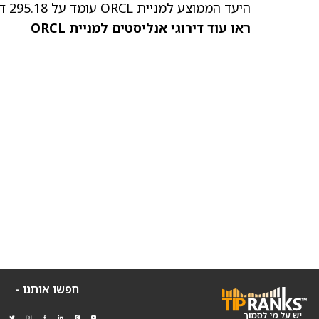
היעד הממוצע למניית ORCL
עומד על 295.18 דולר למניה, מה שמרמז על אפסייד פוטנציאלי של 116.3%.
ראו עוד דירוגי אנליסטים למניית ORCL
חפשו אותנו -