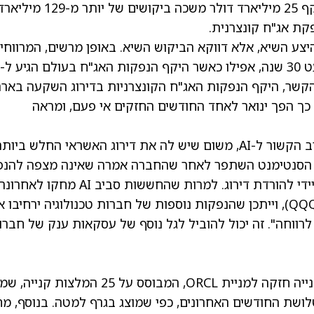
שהנפקת האג"ח בדירוג השקעה של אורקל בהיקף 25 מיליארד דולר משכה ביקושים של יותר מ-129 מי
קת אג"ח קונצרנית.
ההיצע השיא, אלא דווקא הביקוש השיא. באופן מרשים, המרווחי
הקשר, היקף הנפקות האג"ח הקונצרניות בדירוג השקעה באר
ף ה-200 מיליארד דולר. כך הפך ינואר לאחד החודשים החזקים אי פעם, ומראה
מעניין שאורקל הפכה לסוג של "מדד מוביל" לחוב הקשור ל-AI, משום שיש לה את דירוג האשראי החלש ביות
ת, הסנטימנט השתפר לאחר שהחברה אמרה שאינה מצפה להנפ
חוב נוסף בשנת 2026. זה מפחית את הסיכון המיידי להורדת דירוג. למרות שהחששות סביב AI מחקו לאחרו
, וייתכן שהנפקות נוספות של חברות טכנולוגיה ירחיבו 
לרווחה". זה יכול להוביל לגל נוסף של עסקאות ענק של חברו
בוול סטריט, לאנליסטים יש דירוג קונצנזוס של קנייה חזקה למניית ORCL, המבוסס על 25 המלצו
ושת החודשים האחרונים, כפי שמוצג בגרף למטה. בנוסף,
מח