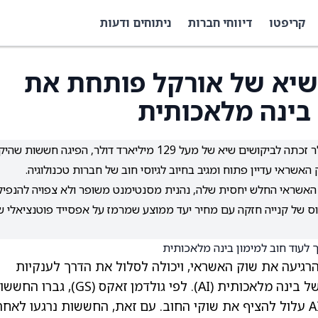
קריפטו
דיווחי חברות
ניתוחים ודעות
שיא של אורקל פותחת את
 בינה מלאכותית
הנפקת אג"ח ענקית של אורקל בהיקף 25 מיליארד דולר זכתה לביקושים שיא של מעל 129 מיליארד דולר, הפיגה חששות
ל"מדד" לחוב הקשור ל-AI בשל דירוג האשראי החלש יחסית שלה, נהנית מסנטימנט משופר ולא צפויה להנפי
רגת בקונצנזוס של קנייה חזקה עם מחיר יעד ממוצע שמרמז על אפסייד פוטנציאלי 
הרגיעה את שוק האשראי, ויכולה לסלול את הדרך לענקיות
תית (AI). לפי גולדמן זאקס
(GS)
, גברו החששו
שמימון בהיקף של עד 5 טריליון דולר הקשור ל-AI עלול להציף את שוקי החוב. עם זאת, החששות נרגעו לאח