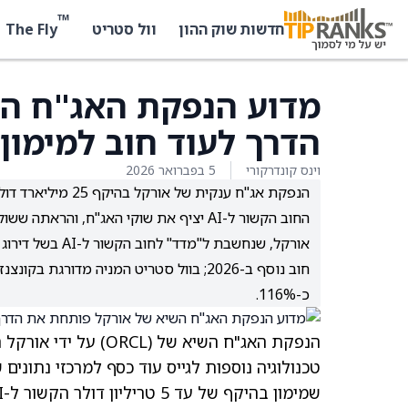
™
The Fly
חדשות שוק ההון
וול סטריט
מדוע הנפקת האג"ח ה
הדרך לעוד חוב למימון
וינס קונדרקורי
5 בפברואר 2026
החוב הקשור ל-AI יציף את שוקי האג"ח, והראתה ששוק האשראי עדיין פתוח ומגיב בחיוב לגיוסי חוב של חברות טכנולוגיה.
אורקל, שנחשבת 
חוב נוסף ב-2026; בוול סטריט המניה מדו
כ-116%.
הנפקת האג"ח השיא של
(ORCL)
על ידי אורקל 
טכנולוגיה נוספות לגייס עוד כסף למרכזי נתונים של בינה מלאכו