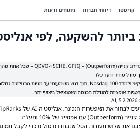
קריפטו
דיווחי חברות
ניתוחים ודעות
 ביותר להשקעה, לפי אנליסט
אנליסט ה-AI של TipRanks מזהה שלוש תעודות סל בדירוג קנייה (Outperform) – SCHB, GPIQ ו-QDVO – שכל אחת מהן
שלושת ה-ETF מתמקדים בחשיפה רחבה לשוק האמריקאי ולמדד Nasdaq-100, תוך דגש משמעותי על מניות טכנולוגיה גדול
גיות אופציות להגדלת הכנסה ופוטנציאל ביצועי יתר.
שוק תעודות הסל (ETF) הצפוף מקשה על משקיעים לבחור את האפשרות הנכונה. אנליסט ה-AI של 
ל 10% ומעלה.
ות כלי השוואת ה-ETF של TipRanks, הצבנו את שלוש תעודות הסל שנבחרו זו מול זו כדי לקבל תמונ