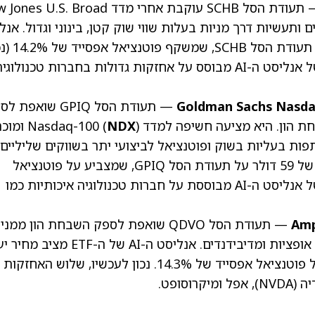
(SCHB) — תעודת הסל SCHB עוקבת אחרי מדד  U.S. Broad
קטורים ותעשיות דרך מניות בעלות שווי שוק קטן, בינוני וגדול. אנל
ה-AI של ה-ETF מציב מחיר יעד של 30 דולר על תעודת
למועד הכתיבה). דירוג הקנייה (Outperform) של אנליסט ה-AI מבוסס על אחזקות גדולות בחברות טכנולוגי
Goldman Sachs Nasda
(GPIQ) — תעודת הסל GPIQ שואפ
היא מציעה חשיפה למדד Nasdaq-100 (
NDX
) ומוכ
שר השתתפות בעליות בשוק ופוטנציאל לביצועי יתר בשווקים שליליים
יציבים. אנליסט ה-AI של ה-ETF מציב מחיר יעד של 59 דולר על תעודת הסל GPIQ, שמצביע על פוטנציאל
אפסייד של כ-16%. העמדה החיובית (bullish) של אנליסט ה-AI מבוססת על חברות טכנולוגיה איכותיות כמו
Amp
(QDVO) — תעודת הסל QDVO שואפת לספק השבחת הון ממנ
צמיחה, יחד עם הכנסה חודשית גבוהה מפרמיות אופציות ומדיבידנדים. אנליסט ה-AI של ה-ETF מ
של 32 דולר על תעודת הסל QDVO, שמצביע על פוטנציאל אפסייד של 14.3%. נכון לעכשיו, שלוש האחזקות
(NVDA)
, אפל ומיקרוסופט.