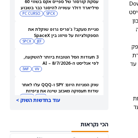
עסקת קורסור של ספייס אקס בשווי 60
Dow Jones
מיליארד דולר עשויה להיסגר כבר בשבוע
יסט
הבא… אבל המותג Cursor עלול להיעלם
SPCX
PC:CURSO
 הסל SCHB, שמשקף פוטנציאל אפסייד של 14.2% (נכון
ה
מניית מעקב? ג'פריס גרופ שוקלת את
הספקולציות על מיזוג בין SpaceX
לטסלה
JEF
SPCX
ת לספק
רת
3 תעודות הסל הטובות ביותר להשקעה,
 עד
לפי אנליסט ה-AI – 8/7/2026
IWF
VV
שוק המניות היום: SPY ו-QQQ עלו לאחר
שדוח תעסוקה מאכזב שינה את ציפיות
הריבית
DIA
QQQ
יות
עוד בחדשות השוק >
ציב מחיר יעד
מניות מחשוב קוונטי מזנקות כשוושינגטון
בוחנת הגדלת המימון ב-68%
הכי נקראות
QBTS
IONQ