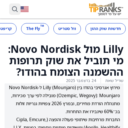
™
חדשות שוק ההון
וול סטריט
The Fly
קריפטו
Lilly מול Novo Nordisk:
מי תוביל את שוק תרופות
ההשמנה הצומח בהודו?
שריל שאת
24 בדצמבר 2025
מירוץ אגרסיבי בהודו בין Lilly (Mounjaro) ל‑Novo Nordisk
(Ozempic, Wegovy): Mounjaro מובילה לפי ערך מכירות,
מתנהלת הורדת מחירים, ובמרץ 2026 צפויות גנריות זולות
בכ־60% שיגבירו את התחרות.
החברות מרחיבות שיתופי פעולה והפצה (Cipla, Emcure,
Apollo, Healthify) ומשיקות מותגים נוספים; במניות, LLY