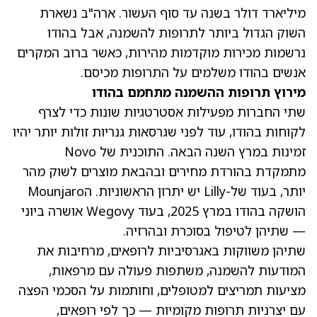
מיליארד דולר בשנה עד סוף העשור. ארה"ב נשארת
השוק הגדול ביותר לתרופות להשמנה, אבל בהודו
נרשמות מכירות מוקדמות מהירות, כאשר ברוב המקרים
אנשים בהודו משלמים על התרופות מכיסם.
מירוץ תרופות ההשמנה מתחמם בהודו
שתי החברות מפעילות אסטרטגיות שונות כדי לצרף
לקוחות בהודו, עוד לפני שגרסאות גנריות זולות יותר יהיו
זמינות במרץ השנה הבאה. התוכנית של Novo
מתמקדת בהורדת מחירים ובהבאת מוצרים לשוק מהר
יותר, בעוד של-Lilly יש יתרון הראשוניות. הMounjaro
הושקה בהודו במרץ 2025, בעוד Wegovy אושרה ביוני
— שתיהן לטיפול בסוכרת ובהרזיה.
שתיהן משווקות באגרסיביות לרופאים, מרחיבות את
המודעות להשמנה, משתפות פעולה עם מרפאות,
מציעות תמריצים למטופלים, וחותמות על הסכמי הפצה
עם יצרניות תרופות מקומיות — כך לפי רופאים,