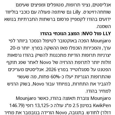
אנליסטים, נציגי תרופות, מטופלים ומפיצים שעימם
שוחחה
רויטרס
. Lilly גם שיתפה פעולה עם כוכבי בוליווד
ידועים בהודו לקמפיין פרסום ברשתות החברתיות בנושא
השמנה.
LLY מול NVO: המצב הנוכחי בהודו
Mounjaro הפכה באוקטובר לטיפול הנמכר ביותר לפי
ערך, והמכירות הוכפלו מאז ההשקה במרץ. יותר מ-20
יצרניות תרופות הודיות מתכננות להשיק בהודו גרסאות
זולות יותר לתרופת ההרזיה של Novo לאחר שפג תוקף
הפטנט על סמגלוטייד במרץ 2026. אנליסטים מעריכים
שהתרופות הגנריות יעלו כ-60% פחות, מה שעשוי
להגביר את התחרות, במיוחד עבור Novo, בשוק הרגיש
למחיר בהודו.
Mounjaro צוברת תאוצה בהודו, כאשר Mounjaro
KwikPen במינון 2.5 מ"ג עולה כ-13,125 רופי (146.79
דולר) לחודש. בתגובה, Novo הורידה בנובמבר את מחיר