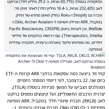
החזקותיה בטסלה (60,715 מניות, כ-29.2 מיליון דולר) וברוקט
לאב (232,425 מניות, כ-16.4 מיליון דולר) לאחר זינוק חד;
מכרה גם Shopify ו-Roku כחלק מאזון מחדש של התיק.
במקביל, ARK הגדילה חשיפה ל-Oklo, Archer Aviation ו-
WeRide, וכן למניות ביוטק (Pacific Biosciences, CRISPR
Therapeutics, Intellia), עם רכישות בהיקפים של מיליוני
דולרים, מה שמדגיש מיקוד באנרגיה גרעינית, תחבורה עתידית
וגנומיקה.
קתי ווד ביצעה כמה עסקאות ברחבי ARK קרנות ה-ETF
ביום שני, 22 בדצמבר, לפי דיווחי המסחר היומיים.
המהלכים הצביעו על המשך מכירות בטסלה
(TSLA)
,
יצרנית הרכבים החשמליים, ועל קיצוצים נוספים ברוקט
לאב
(RKLB)
, חברת שיגורי חלל. במקביל, ARK הוסיפה
פוזיציות ב-Oklo
(OKLO)
, חברת אנרגיה גרעינית, ב-