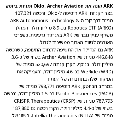
ARK קונה את Oklo, Archer Aviation ומניות ביוטק
בצד הקניות, ARK הוסיפה ל-Oklo, ורכשה 107,321
מניות דרך קרן ה-ARK Autonomous Technology &
(ARKQ)
Robotics ETF
בכ-8.9 מיליון דולר. המהלך
משקף עניין גובר של ARK באנרגיה גרעינית, כשצרכי
האנרגיה לטווח הארוך ממשיכים לגדול.
ARK גם הגדילה את החשיפה לתחום התעופה, כשרכשה
446,848 מניות של Archer Aviation בשווי של כ-3.6
מיליון דולר. בנוסף, הקרן קנתה 520,697 מניות של
(WRD)
WeRide
בכ-4.6 מיליון דולר, והעמיקה את
המיקוד שלה בתחבורה של העתיד.
במרחב הביוטק, ARK הוסיפה 798,771 מניות של
(PACB)
Pacific Biosciences
בכ-1.5 מיליון דולר, ורכשה
787,793 מניות של CRISPR Therapeutics
(CRSP)
בשווי של כ-4.4 מיליון דולר. הקרן רכשה גם 187,880
מניות של Intellia Therapeutics
(NTLA)
, בשווי של