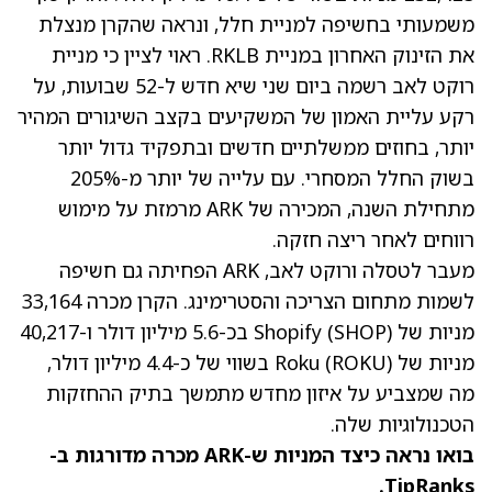
משמעותי בחשיפה למניית חלל, ונראה שהקרן מנצלת
את הזינוק האחרון במניית RKLB. ראוי לציין כי מניית
רוקט לאב רשמה ביום שני שיא חדש ל-52 שבועות, על
רקע עליית האמון של המשקיעים בקצב השיגורים המהיר
יותר, בחוזים ממשלתיים חדשים ובתפקיד גדול יותר
בשוק החלל המסחרי.
עם עלייה של יותר מ-205%
מתחילת השנה
, המכירה של ARK מרמזת על מימוש
רווחים לאחר ריצה חזקה.
מעבר לטסלה ורוקט לאב, ARK הפחיתה גם חשיפה
לשמות מתחום הצריכה והסטרימינג. הקרן מכרה 33,164
מניות של Shopify
(SHOP)
בכ-5.6 מיליון דולר ו-40,217
מניות של Roku
(ROKU)
בשווי של כ-4.4 מיליון דולר,
מה שמצביע על איזון מחדש מתמשך בתיק ההחזקות
הטכנולוגיות שלה.
בואו נראה כיצד המניות ש-ARK מכרה מדורגות ב-
TipRanks.