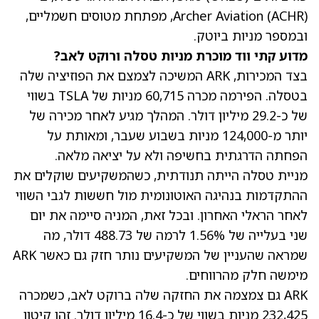
(ACHR)
Archer Aviation
, מפתחת מטוסים חשמליים,
ובמספר מניות ביוטק.
מדוע קתי ווד מוכרת מניות טסלה ורוקט לאב?
בצד המכירות, ARK המשיכה לצמצם את הפוזיציה שלה
בטסלה. הפירמה מכרה 60,715 מניות של TSLA בשווי
של כ-29.2 מיליון דולר. המהלך מגיע לאחר מכירה של
יותר מ-124,000 מניות בשבוע שעבר, ומאותת על
הפחתה הדרגתית בחשיפה ולא על יציאה מלאה.
מניית טסלה הייתה תנודתית, כשהמשקיעים שוקלים את
ההתקדמות בנהיגה האוטונומית מול חששות לגבי השווי
לאחר הראלי האחרון. ובכל זאת,
המניה סיימה את יום
שני בעלייה של 1.56% לרמה של 488.73 דולר
, מה
שמראה שהעניין של המשקיעים נותר חזק גם כאשר ARK
מימשה חלק מהרווחים.
ARK גם צמצמה את החזקה שלה ברוקט לאב, כשמכרה
232,425 מניות בשווי של כ-16.4 מיליון דולר. זהו קיטון