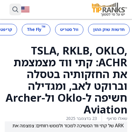
™
חדשות שוק ההון
וול סטריט
The Fly
קריפטו
TSLA, RKLB, OKLO,
ACHR: קתי ווד מצמצמת
את החזקותיה בטסלה
וברוקט לאב, ומגדילה
חשיפה ל-Oklo ול-Archer
Aviation
שאלו סראף
23 בדצמבר 2025
ARK של קתי ווד המשיכה למכור ולממש רווחים: צמצמה את