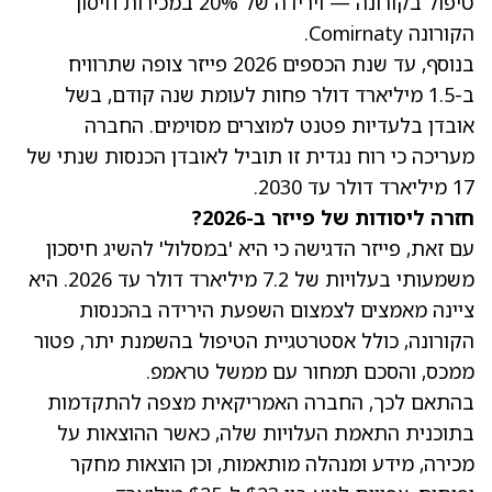
טיפול בקורונה — וירידה של 20% במכירות חיסון
הקורונה Comirnaty.
בנוסף, עד שנת הכספים 2026 פייזר צופה שתרוויח
ב-1.5 מיליארד דולר פחות לעומת שנה קודם, בשל
אובדן בלעדיות פטנט למוצרים מסוימים. החברה
מעריכה כי רוח נגדית זו תוביל לאובדן הכנסות שנתי של
17 מיליארד דולר עד 2030.
חזרה ליסודות של פייזר ב-2026?
עם זאת, פייזר הדגישה כי היא 'במסלול' להשיג חיסכון
משמעותי בעלויות של 7.2 מיליארד דולר עד 2026. היא
ציינה מאמצים לצמצום השפעת הירידה בהכנסות
הקורונה, כולל אסטרטגיית הטיפול בהשמנת יתר, פטור
ממכס, והסכם תמחור עם ממשל
טראמפ
.
בהתאם לכך, החברה האמריקאית מצפה להתקדמות
בתוכנית התאמת העלויות שלה, כאשר ההוצאות על
מכירה, מידע ומנהלה מותאמות, וכן הוצאות מחקר