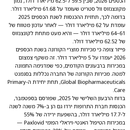
הכספים 2026, שבין 59.5 ל-62.5 מיליארד דולר, נמוך
מקונצנזוס וול סטריט שעומד על 61.68 מיליארד דולר.
בדומה לכך, תחזית ההכנסות לשנת הכספים 2025
עומדת על 62 מיליארד דולר — לאחר עדכון מטווח של
61–64 מיליארד דולר — והיא מעט מתחת לקונצנזוס
של 62.52 מיליארד דולר.
פייזר צופה כי מכירות מוצרי הקורונה בשנת הכספים
2026 יעמדו על 5 מיליארד דולר. זה משקף צמצום
במכירות ברבעונים הקודמים, כפי שמדגימה התמונה
למטה. מכירות הקורונה של החברה נכללות בסגמנט
Global Biopharmaceuticals, תחת יחידת ה-Primary
Care.
בדוח הרבעון השלישי של 2025, שפורסם בספטמבר,
הכנסות חברת התרופות ירדו גם הן ב-7% משנה לשנה
ל-17.7 מיליארד דולר, בהשפעת ירידה של 55%
במכירות הטיפול האנטי-ויראלי הפומי Paxlovid —