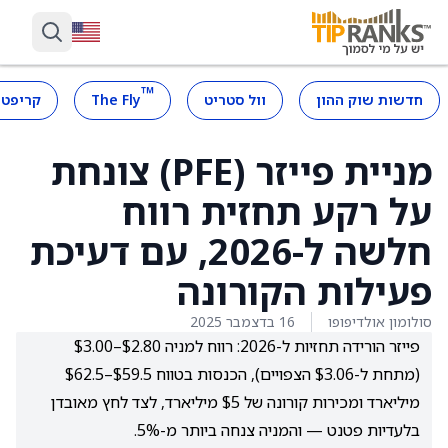
™
חדשות שוק ההון
וול סטריט
The Fly
קריפטו
מניית פייזר (PFE) צונחת
על רקע תחזית רווח
חלשה ל-2026, עם דעיכת
פעילות הקורונה
סולומון אולדיפופו
16 בדצמבר 2025
פייזר הורידה תחזיות ל-2026: רווח למניה $2.80–$3.00
(מתחת ל-$3.06 הצפויים), הכנסות בטווח $59.5–$62.5
מיליארד ומכירות קורונה של $5 מיליארד, לצד לחץ מאובדן
בלעדיות פטנט — והמניה צנחה ביותר מ-5%.