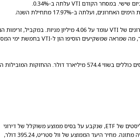
מחזור המסחר הממוצע בשלושת החודשים האחרונים של VTI עומד על 4.06 מיליון מניות. במקביל, זרימ
ב-5 הימים האחרונים הסתכמו ב-2 מיליארד דולר, מה שמראה שמשקיעים הוסיפו הון ל-VTI בחמ
לפי דירוג הקונצנזוס הייחודי של TipRanks לאנליסטים של ETF, שנקבע על בסיס ממוצע משוקלל של דירוגי
האנליסטים על ההחזקות שלה, VTI מדורגת קנייה מתונה. מחיר היעד הממוצע של וול סטריט, 395.24 דולר,