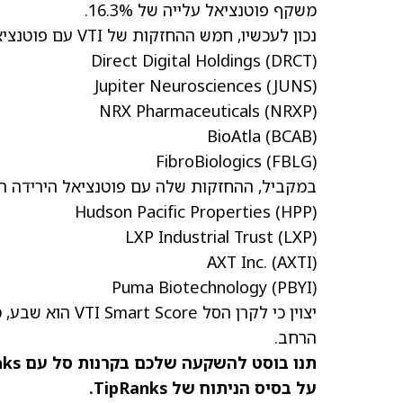
משקף פוטנציאל עלייה של 16.3%.
נכון לעכשיו, חמש ההחזקות של VTI עם פוטנציאל העלייה הגבוה ביותר הן:
Direct Digital Holdings
(DRCT)
Jupiter Neurosciences
(JUNS)
NRX Pharmaceuticals
(NRXP)
BioAtla
(BCAB)
FibroBiologics
(FBLG)
במקביל, ההחזקות שלה עם פוטנציאל הירידה הגד
Hudson Pacific Properties
(HPP)
LXP Industrial Trust
(LXP)
AXT Inc.
(AXTI)
Puma Biotechnology
(PBYI)
הרחב.
תנו בוסט להשקעה שלכם בקרנות סל עם TipRanks. גלו את
על בסיס הניתוח של TipRanks.