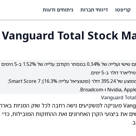
קריפטו
דיווחי חברות
ניתוחים ודעות
-Vanguard Total Stock Market ETF
ביצועים עדכניים: ירידה של 0.041% בטרום המסחר ביום שישי ועלייה של 0.34% במסחר הקודם; עלייה של 1.52% ב-5 הימים
דירוג ותחזית: VTI מדורגת קנייה מתונה עם מחיר יעד ממוצע של 395.24 דולר (פוטנציאל עלייה 16.3%); Smart Score 7;
קרן הסל Vanguard Total Stock Market ETF (VTI) מעניקה למשקיעים גישה רחבה לכל שוק המניות בא
סל VTI היום, אנו מדגישים את ביצועי הקרן האחרונים ואת ההחזקות המובילות, כדי
.