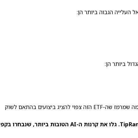
ול ביותר הן:
יצוין כי לקרן הסל VTI Smart Score הוא שבע, מה שמרמז שה-ETF הזה צפוי להציג ביצועים בהתאם לשוק
קרנות ה-AI הטובות ביותר
, שנבחרו בקפי