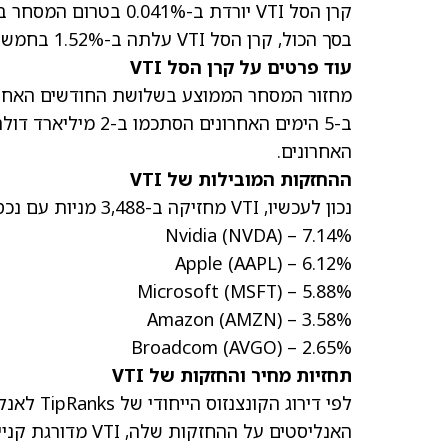
קרן הסל VTI יורדת ב-0.041% בטרום המסחר ביום שישי. במסחר הקודם VTI עלתה ב-0.34%.
בסך הכול, קרן הסל VTI עלתה ב-1.52% בחמשת הימים האחרונים, ועלתה ב-17.97% מתחילת השנה.
עוד פרטים על קרן הסל VTI
האחרונים.
ההחזקות המובילות של VTI
נכון לעכשיו, VTI מחזיקה ב-3,488 מניות עם נכסים כוללים בשווי 574.4 מיליארד דולר. ההחזקות המובילות הן:
Nvidia
(NVDA)
– 7.14%
Apple
(AAPL)
– 6.12%
Microsoft
(MSFT)
– 5.88%
Amazon
(AMZN)
– 3.58%
Broadcom
(AVGO)
– 2.65%
תחזיות מחיר והחזקות של VTI