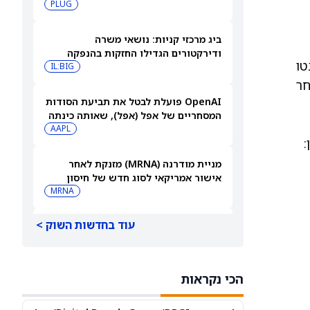
PLUG
ביג מרכזי קניות: נושאי משרה
ודירקטורים הגדילו החזקות בהנפקה
ות הנטו
פרטית
IL:BIG
שת ימי המסחר
OpenAI פועלת לבטל את תביעת הסודות
המסחריים של אפל (אפל), שאותה כינתה
AAPL
"רשלנית, אגרסיבית ואישית באופן מוזר"
מניית מודרנה (MRNA) מזנקת לאחר
אישור אמריקאי לסוג חדש של חיסון
לשפעת — למה זה חשוב
MRNA
עוד בחדשות השוק >
אלה המניות שמדווחות על רווחים היום –
6 באוגוסט 2026
CEG
U
הכי נקראות
ירידות שערים בבורסת ת”א: המדדים
המובילים מאבדים 0.5%, אורמת מזנקת