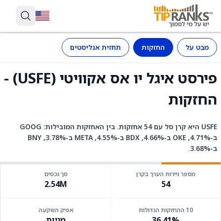
מבט על
החזקות
תחזית אנליסטים
פירסט איגל יו אס אקוויטי (USFE) -
החזקות
USFE היא קרן סל עם 54 אחזקות. בין האחזקות המובילות: GOOG
ב-4.71%, OKE ב-4.66%, BDX ב-4.55%, META ב-3.78%, BNY
ב-3.68%.
מספר ניירות הערך בקרן
סך נכסים
2.54M
54
10 ההחזקות הגדולות
אפיק השקעה
36.41%
מניות