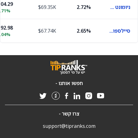
04.29
ניומונט מיינינג
2.72%
$69.35K
6.71%
92.98
סיילספורס
2.65%
$67.74K
1.04%
חפשו אותנו -
צרו קשר -
support@tipranks.com