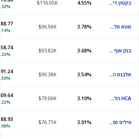
בקטון דיקינסון ושות
4.55%
$116.05K
0.32%
88.77
מטא פלטפורמס
3.78%
$96.56K
0.14%
58.74
בנק אוף ניו יורק מלון
3.68%
$93.82K
1.22%
91.24
אלבנס הלת'
3.54%
$90.38K
3.50%
09.64
HCA הלת'קר
3.10%
$79.06K
2.22%
88.93
פיליפ מוריס
3.01%
$76.71K
1.08%