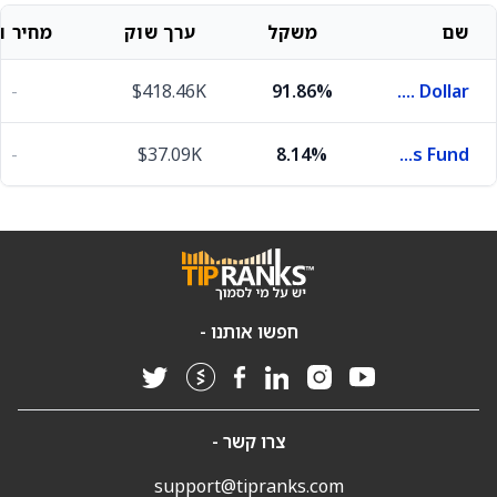
שם
משקל
ערך שוק
מחיר וש
-
$418.46K
91.86%
U.S. Dollar
-
$37.09K
8.14%
First American Funds Inc X Government Obligations Fund
חפשו אותנו -
צרו קשר -
support@tipranks.com