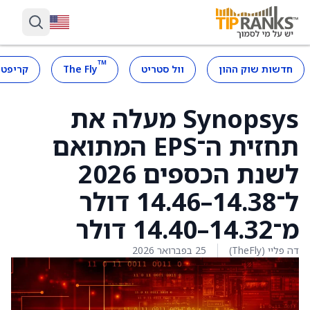
™
חדשות שוק ההון
וול סטריט
The Fly
קריפטו
Synopsys מעלה את
תחזית ה־EPS המתואם
לשנת הכספים 2026
ל־14.38–14.46 דולר
מ־14.32–14.40 דולר
דה פליי (TheFly)
25 בפברואר 2026