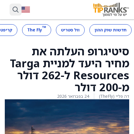
™
חדשות שוק ההון
וול סטריט
The Fly
קריפטו
סיטיגרופ העלתה את
מחיר היעד למניית Targa
Resources ל-262 דולר
מ-200 דולר
דה פליי (TheFly)
24 בפברואר 2026