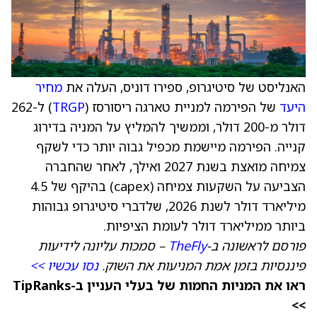
האנליסט של סיטיגרופ, ספירו דוניס, העלה את
מחיר
היעד
של הפירמה למניית טארגה ריסורסז (
TRGP
) ל-262
דולר מ-200 דולר, וממשיך להמליץ על המניה בדירוג
קנייה. הפירמה מיישמת מכפיל גבוה יותר כדי לשקף
צמיחה מואצת בשנת 2027 ואילך, לאחר שהחברה
הצביעה על השקעות צמיחה (capex) בהיקף של 4.5
מיליארד דולר לשנת 2026, שלדברי סיטיגרופ גבוהות
ביותר ממיליארד דולר לעומת הציפיות.
פורסם לראשונה ב-
TheFly
– סמכות עליונה לידיעות
פיננסיות בזמן אמת המניעות את השוק.
נסו עכשיו >>
ראו את המניות החמות של בעלי העניין ב-TipRanks
>>