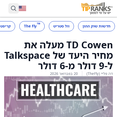
™
חדשות שוק ההון
וול סטריט
The Fly
קריפטו
TD Cowen מעלה את
מחיר היעד של Talkspace
ל-9 דולר מ-6 דולר
דה פליי (TheFly)
20 בפברואר 2026