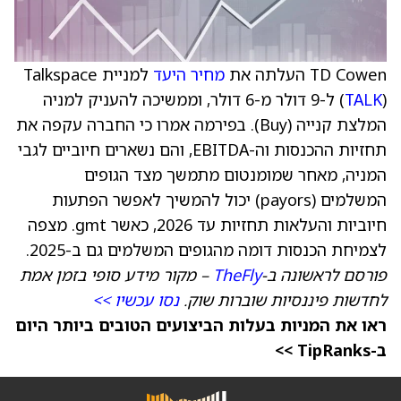
TD Cowen העלתה את
מחיר היעד
למניית Talkspace
TALK
(
) ל-9 דולר מ-6 דולר, וממשיכה להעניק למניה
המלצת קנייה (Buy). בפירמה אמרו כי החברה עקפה את
תחזיות ההכנסות וה-EBITDA, והם נשארים חיוביים לגבי
המניה, מאחר שמומנטום מתמשך מצד הגופים
המשלמים (payors) יכול להמשיך לאפשר הפתעות
חיוביות והעלאות תחזיות עד 2026, כאשר gmt. מצפה
לצמיחת הכנסות דומה מהגופים המשלמים גם ב-2025.
פורסם לראשונה ב-
TheFly
– מקור מידע סופי בזמן אמת
לחדשות פיננסיות שוברות שוק.
נסו עכשיו >>
ראו את המניות בעלות הביצועים הטובים ביותר היום
ב-TipRanks >>