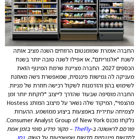
החברה אומרת שמומנטום הרווחים השנה מציב אותה
לשנת "אלגוריתם", או אפילו לשנה טובה יותר בשנת
הכספים 2027. החברה מציינת שרמת המינוף הזאת
מעניקה לה גמישות פיננסית, שמאפשרת גישה מאוזנת
לשימוש בהון והזדמנות לשקול רכישה חוזרת של מניות.
החברה מוסיפה שבעוד שהדרך לייצוב "לוקחת יותר זמן
מהצפוי", המיקוד שלה נשאר על מיצוב המותג Hostess
לצמיחה עתידית באמצעות ביצוע ממושמע. ההערות
נלקחו מכנס Consumer Analyst Group of New York.
פורסם לראשונה ב-
TheFly
– מקור מידע סופי בזמן אמת
לחדשות פיננסיות חדשות שמשפיעות על השוק.
נסו