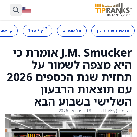
™
חדשות שוק ההון
וול סטריט
The Fly
קריפטו
J.M. Smucker אומרת כי
היא מצפה לשמור על
תחזית שנת הכספים 2026
עם תוצאות הרבעון
השלישי בשבוע הבא
דה פליי (TheFly)
18 בפברואר 2026