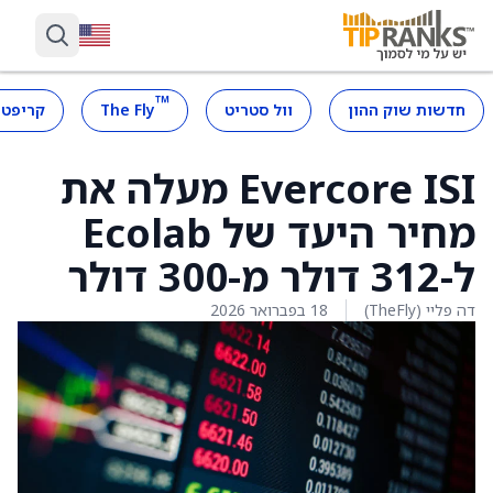
™
חדשות שוק ההון
וול סטריט
The Fly
קריפטו
Evercore ISI מעלה את
מחיר היעד של Ecolab
ל-312 דולר מ-300 דולר
דה פליי (TheFly)
18 בפברואר 2026