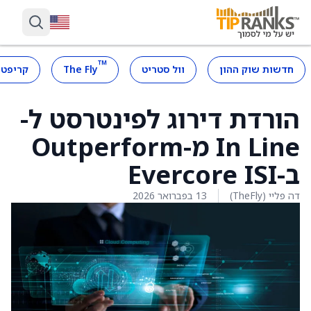
™
חדשות שוק ההון
וול סטריט
The Fly
קריפטו
הורדת דירוג לפינטרסט ל-
In Line מ-Outperform
ב-Evercore ISI
דה פליי (TheFly)
13 בפברואר 2026