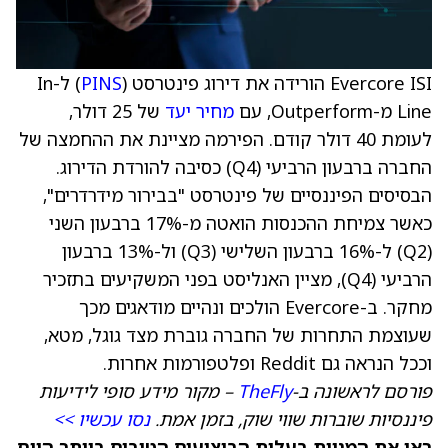
Evercore ISI הורידה את דירוג פינטרסט (
PINS
) ל-In
Line מ-Outperform, עם
מחיר יעד
של 25 דולר,
לעומת 40 דולר קודם. הפירמה מציינת את ההחמצה של
החברה ברבעון הרביעי (Q4) כסיבה להורדת הדירוג.
הבסיסים הפיננסיים של פינטרסט "בבירור מידרדרים",
כאשר צמיחת ההכנסות הואטה מ-17% ברבעון השני
(Q2) ל-16% ברבעון השלישי (Q3) ול-13% ברבעון
הרביעי (Q4), מציין האנליסט בפני המשקיעים בתזכיר
מחקר. ב-Evercore הולכים ונהיים מודאגים מכך
שעוצמת התחרות של החברה גוברת מצד גוגל, מטא,
וככל הנראה גם Reddit ופלטפורמות אחרות.
פורסם לראשונה ב-
TheFly
– מקור מידע סופי לידיעות
פיננסיות שוברות שווי שוק, בזמן אמת.
נסו עכשיו >>
ראו את המניות בעלות הביצועים הטובים ביותר היום