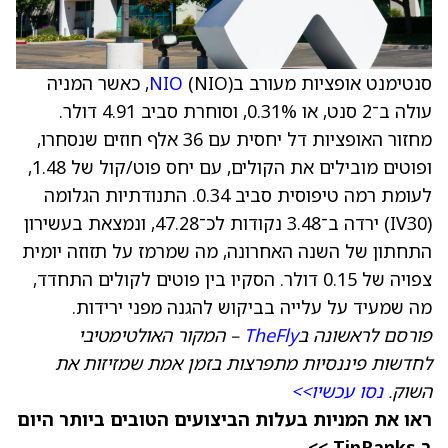
סנטימנט אופציות מעורב ב
NIO
(NIO), כאשר המניה
עולה ב־2 סנט, או 0.31%, וסוחרת סביב 4.91 דולר.
מחזור האופציות דל יחסית עם 36 אלף חוזים שנסחרו,
ופוטים מובילים את הקולים, עם יחס פוט/קול של 1.48,
לעומת רמה טיפוסית סביב 0.34. התנודתיות הגלומה
(IV30) ירדה ב־3.48 נקודות לכ־47.28, ונמצאת בעשירון
התחתון של השנה האחרונה, מה שמרמז על תזוזה יומית
צפויה של 0.15 דולר. הסקיו בין פוטים לקולים התחדד,
מה שמעיד על עלייה בביקוש להגנה מפני ירידות.
פורסם לראשונה ב
TheFly
– המקור האולטימטיבי
לחדשות פיננסיות מתפרצות בזמן אמת שמזיזות את
השוק.
נסו עכשיו>>
ראו את המניות בעלות הביצועים הטובים ביותר היום
ב‑TipRanks >>