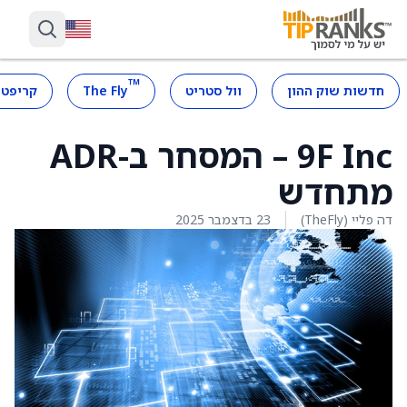
™
חדשות שוק ההון
וול סטריט
The Fly
קריפטו
9F Inc – המסחר ב-ADR
מתחדש
דה פליי (TheFly)
23 בדצמבר 2025