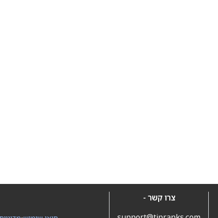
צרו קשר -
support@tipranks.com
תנאי שימוש
•
מדיניות