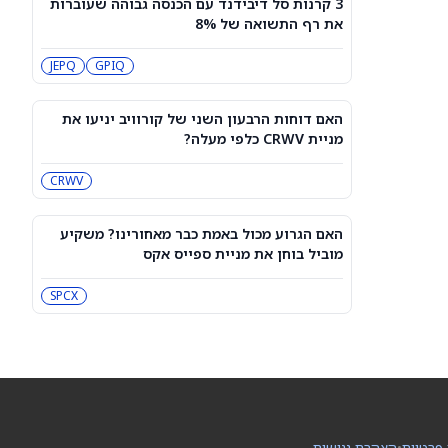
3 קרנות סל דיבידנד עם הכנסה גבוהה שעוברות
3 קרנות סל דיבידנד עם הכנסה גבוהה
את רף התשואה של 8%
שעוברות את רף התשואה של 8%
JEPQ
GPIQ
JEPQ
GPIQ
האם דוחות הרבעון השני של קורוויב
יניעו את מניית CRWV כלפי מעלה?
האם דוחות הרבעון השני של קורוויב יניעו את
CRWV
מניית CRWV כלפי מעלה?
CRWV
האם הגרוע מכול באמת כבר מאחורינו?
משקיע מוביל בוחן את מניית ספייס אקס
SPCX
האם הגרוע מכול באמת כבר מאחורינו? משקיע
מוביל בוחן את מניית ספייס אקס
מיקרון או SK hynix: מניית שבבי AI אחת
היא מציאה, והשנייה יקרה מדי
SPCX
SKHY
MU
"משחקת באש": משקיע מזהיר לגבי
מניית אנבידיה
NVDA
 פרטיות
•
הצהרת נגישות