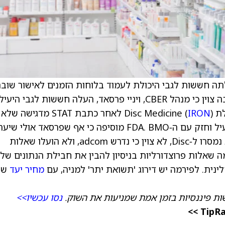
טל מציינת כי כתבה באתר STAT העלתה חששות לגבי היכולת לעמוד בלוחות הזמנים לאישור שוב
העדיפות הלאומית של נציב ה‑FDA. באותה כתבה צוין כי מנהל CBER, ויניי פרסאד, העלה חששות לגבי ה
D (
IRON
) לאחר כתבת STAT מדגישה של
אינטראקציות עם פרסאד, אך מתקיים דיאלוג פעיל וחזק עם ה‑FDA. BMO מוסיפה כי אף שפרסאד אולי שיע
חששות לגבי היעילות של ביטופרטן, הדברים לא נמסרו ל‑Disc, לא צוין כי נדרש adcom, ולא הועלו שאלות
גות סביב היעילות. ה‑FDA שאל כמה שאלות פרוצדורליות בניסיון להבין את חבילת הנתונים של
נית. לפירמה יש דירוג 'תשואת יתר' למניה, עם
מחיר יעד
של
ת פיננסיות בזמן אמת שמניעות את השוק.
נסו עכשיו>>