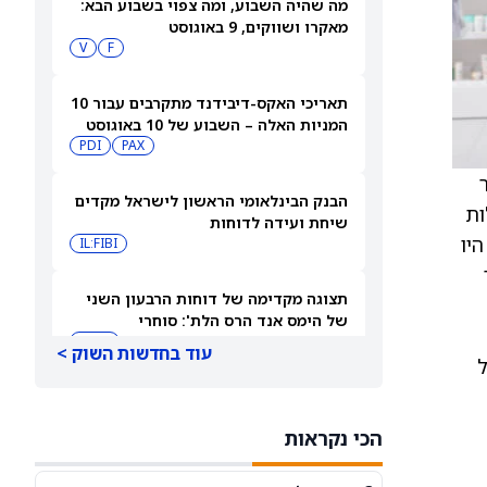
מה שהיה השבוע, ומה צפוי בשבוע הבא:
מאקרו ושווקים, 9 באוגוסט
V
F
תאריכי האקס-דיבידנד מתקרבים עבור 10
המניות האלה – השבוע של 10 באוגוסט
PDI
PAX
2026
ר
הבנק הבינלאומי הראשון לישראל מקדים
יעילות
שיחת ועידה לדוחות
א היו
IL:FIBI
ר
תצוגה מקדימה של דוחות הרבעון השני
של הימס אנד הרס הלת': סוחרי
האופציות נערכים לתנועה של 14.5%
HIMS
עוד בחדשות השוק >
במניית HIMS
תחזית מחיר מניית Rocket Lab Usa —
מה וול סטריט מצפה לקראת הדוח ב-10
הכי נקראות
באוגוסט
RKLB