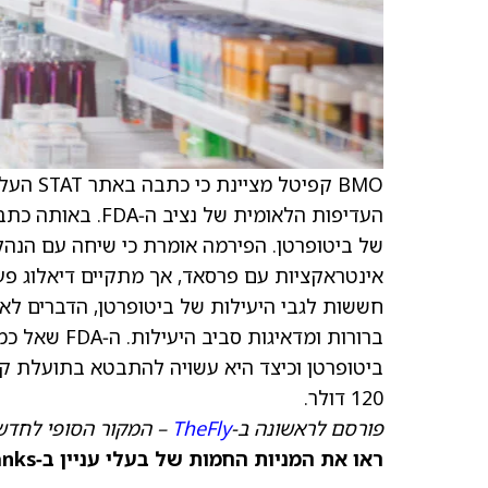
BMO קפי
של ביטופרטן. הפירמה אומרת כי שיחה עם הנהלת isc Medicine
ברורות ומדאי
ביטופרטן וכיצד היא עשויה להתבטא בתועלת קלי
120 דולר.
פורסם לראשונה ב‑
TheFly
– המקור הסופי לחדשו
ראו את המניות החמות של בעלי עניין ב‑TipRanks >>