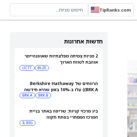
TipRanks.com
חדשות אחרונות
2 מניות צמיחה מפלצתיות שאופנהיימר
אוהבת לטווח הארוך
UCTT
BLZE
הרווחים של Berkshire Hathaway
(BRK.A) עלו ב-16% בזמן שהיא חידשה
BRK.B
רכישות עצמיות בהיקף של 4.5 מיליארד
BRK.A
דולר
ביג מרכזי קניות: שריפה באתר בניית
המרכז המסחרי בפתח תקוה
IL:BIG