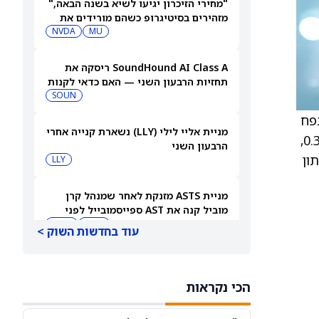
"מחירי הזיכרון יגיעו לשיא בשנה הבאה,"
מזהירים בסיטיגרופ כשהם מורידים את
MU
מחיר היעד של מניית מיקרון טכנולוג'י
NVDA
ב-18%
SoundHound AI Class A ריסקה את
תחזיות הרבעון השני — האם כדאי לקנות
עכשיו את מניית SOUN?
SOUN
יב 48.22 דולר. נפח
מניית אליי לילי (LLY) נשארת קנייה אחרי
המסחר באופציות קל יחסית, עם כ-20 אלף חוזים שנסחרו, והקולים מובילים את הפוטים ליחס פוט/קול של 0.31,
הרבעון השני
37.7, ברביא התחתון
LLY
מניית ASTS מזנקת לאחר שמנהל קרן
מוביל קנה את AST ספייסמובייל לפני
הדוח
VOD
ASTS
עוד בחדשות השוק >
החוזים העתידיים על המניות עולים
כשהמשקיעים מגיבים לדוח התעסוקה של
הכי נקראות
יולי
DIA
QQQ