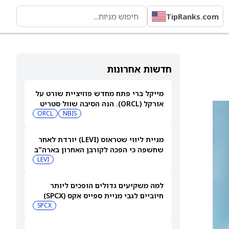
TipRanks.com
חדשות אחרונות
מייקל ברי פתח מחדש פוזיציית שורט על
אורקל (ORCL). הנה הסיבה שוול סטריט
עדיין רואה אפסייד של 80%
NBIS
ORCL
מניית ליווי שטראוס (LEVI) יורדת לאחר
שחשפה כי הפכה לקורבן האחרון בארה"ב
למתקפת סייבר
LEVI
למה משקיעים גדולים הופכים ליותר
חיוביים לגבי מניית ספייס אקס (SPCX)
אחרי שחרור 911 מיליון מניות
SPCX