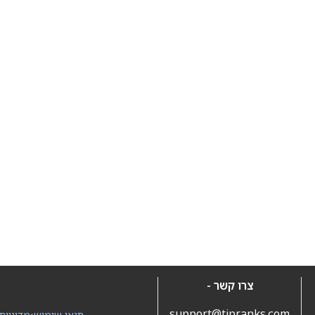
צרו קשר -
support@tipranks.com
תנאי שימוש
•
מדיניות