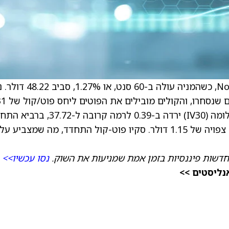
), כשהמניה עולה ב-60 סנט, או 1.27%, סב
לעומת רמה טיפוסית סביב 0.51. התנודתיות הגלומה (IV30) ירדה ב-0.39 לרמה קרובה ל-2
של השנה האחרונה, מה שמרמז על תנועה יומית צפויה של 1.15 דולר. סקיו פוט-קול התחדד, מה שמצביע על
חדשות פיננסיות בזמן אמת שמניעות את השוק.
נסו עכשיו>>
נליסטים >>