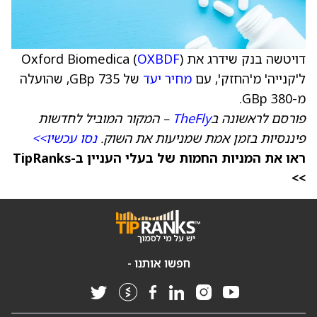
דויטשה בנק שידרג את Oxford Biomedica (
)
OXBDF
ל'קנייה' מ'החזק', עם
מחיר יעד
של 735 GBp, שהועלה
מ-380 GBp.
פורסם לראשונה ב
TheFly
– המקור המוביל לחדשות
פיננסיות בזמן אמת שמניעות את השוק.
נסו עכשיו>>
ראו את המניות החמות של בעלי העניין ב-TipRanks
>>
חפשו אותנו -