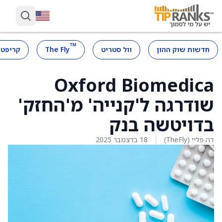
™
חדשות שוק ההון
וול סטריט
The Fly
קריפטו
Oxford Biomedica
שודרגה ל'קנייה' מ'החזק'
בדויטשה בנק
דה פליי (TheFly)
18 בדצמבר 2025