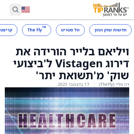
™
חדשות שוק ההון
וול סטריט
The Fly
קריפטו
ויליאם בלייר הורידה את
דירוג Vistagen ל'ביצועי
שוק' מ'תשואת יתר'
דה פליי (TheFly)
17 בדצמבר 2025