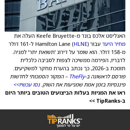
האנליסט אלכס בונד מ-Keefe Bruyette העלה את
מחיר היעד
עבור Hamilton Lane (
HLNE
) ל-161 דולר
מ-158 דולר. הוא שומר על דירוג 'תשואת יתר' למניה.
לדבריו, הפירמה ממשיכה לצפות לסביבה כלכלית
תומכת ב-2026, כך נכתב בהערת מחקר למשקיעים.
פורסם לראשונה ב-
TheFly
– המקור הסמכותי לחדשות
פיננסיות בזמן אמת שמניעות את השוק.
נסו עכשיו>>
ראו את המניות בעלות הביצועים הטובים ביותר היום
ב-TipRanks >>