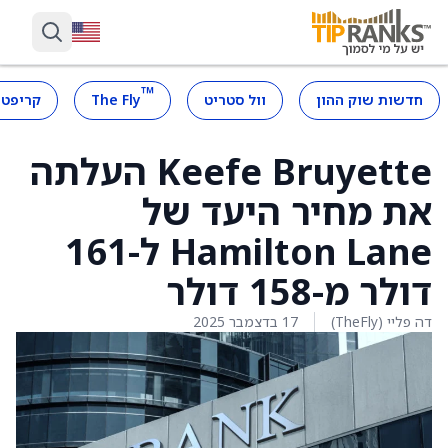
™
חדשות שוק ההון
וול סטריט
The Fly
קריפטו
Keefe Bruyette העלתה
את מחיר היעד של
Hamilton Lane ל-161
דולר מ-158 דולר
דה פליי (TheFly)
17 בדצמבר 2025