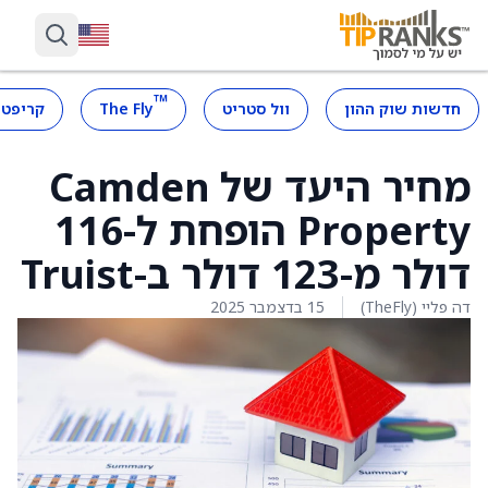
™
חדשות שוק ההון
וול סטריט
The Fly
קריפטו
מחיר היעד של Camden
Property הופחת ל-116
דולר מ-123 דולר ב-Truist
דה פליי (TheFly)
15 בדצמבר 2025