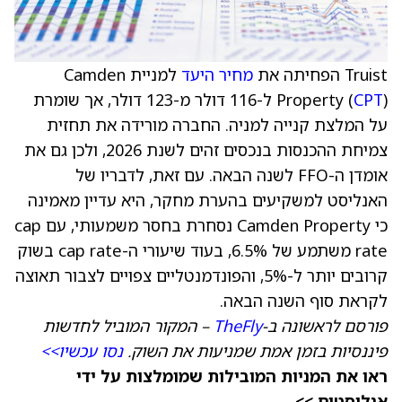
Truist הפחיתה את
מחיר היעד
למניית Camden
CPT
Property (
) ל-116 דולר מ-123 דולר, אך שומרת
על המלצת קנייה למניה. החברה מורידה את תחזית
צמיחת ההכנסות בנכסים זהים לשנת 2026, ולכן גם את
אומדן ה-FFO לשנה הבאה. עם זאת, לדבריו של
האנליסט למשקיעים בהערת מחקר, היא עדיין מאמינה
כי Camden Property נסחרת בחסר משמעותי, עם cap
rate משתמע של 6.5%, בעוד שיעורי ה-cap rate בשוק
קרובים יותר ל-5%, והפונדמנטליים צפויים לצבור תאוצה
לקראת סוף השנה הבאה.
פורסם לראשונה ב-
TheFly
– המקור המוביל לחדשות
פיננסיות בזמן אמת שמניעות את השוק.
נסו עכשיו>>
ראו את המניות המובילות שמומלצות על ידי
אנליסטים >>