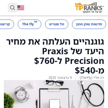
™
חדשות שוק ההון
וול סטריט
The Fly
קריפטו
גוגנהיים העלתה את מחיר
היעד של Praxis
Precision ל-$760
מ-$540
דה פליי (TheFly)
9 בדצמבר 2025