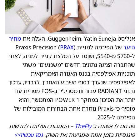
אנליסט Guggenheim, Yatin Suneja, העלה את
מחיר
היעד
של הפירמה למניית Praxis Precision (
)
PRAX
ל-$760 מ-$540, ושומר על המלצת קנייה למניה, לאחר
שהחברה הציגה נתונים חדשים "משכנעים" משתי
תוכניות אפילפסיה בכנס האגודה האמריקאית
לאפילפסיה שנערך בסוף השבוע האחרון. לדבריו, עדכון
נתוני RADIANT עבור וורמטריג'ין ב-FOS מפחית עוד
יותר את הסיכון במחקר POWER 1 המתמשך, והוא
מוסיף כי Praxis נותרת אחת הבחירות המובילות של
הפירמה ל-2025.
פורסם לראשונה ב
TheFly
– הסמכות העליונה לחדשות
פיננסיות בזמן אמת שמניעות את השוק.
נסו עכשיו>>