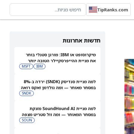
TipRanks.com
חדשות אחרונות
מיקרוסופט או IBM: מורגן סטנלי בוחר
את מניית ההייפרסקיילר הטובה יותר
לקנייה עכשיו
IBM
MSFT
למה מניית סנדיסק (SNDK) ירדה ב-8%
במסחר מאוחר — ומה גולדמן זאקס רואה
בהמשך
SNDK
למה מניית SoundHound AI מזנקת
במסחר המאוחר — ומה וול סטריט מצפה
שיקרה בהמשך
SOUN