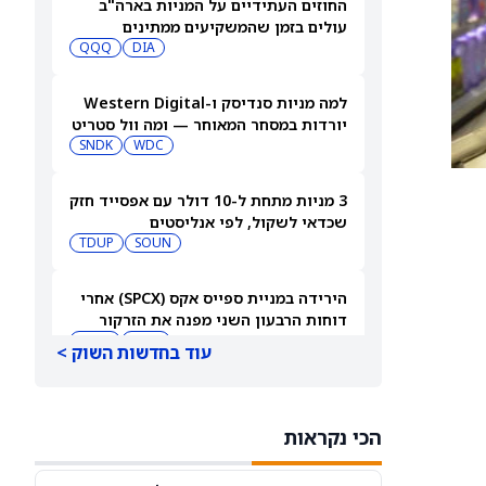
החוזים העתידיים על המניות בארה"ב
עולים בזמן שהמשקיעים ממתינים
לדוחות נוספים
DIA
QQQ
למה מניות סנדיסק ו-Western Digital
יורדות במסחר המאוחר — ומה וול סטריט
צופה בהמשך
WDC
SNDK
3 מניות מתחת ל-10 דולר עם אפסייד חזק
שכדאי לשקול, לפי אנליסטים
TDUP
SOUN
הירידה במניית ספייס אקס (SPCX) אחרי
דוחות הרבעון השני מפנה את הזרקור
ASTS
לקרנות סל חלל עם חשיפה גבוהה
GSAT
עוד בחדשות השוק >
מניית AMD ירדה אחרי דוחות הרבעון
השני, אבל ג'פריס וטרואיסט העלו את
הכי נקראות
מחירי היעד. הנה הסיבה
AMD