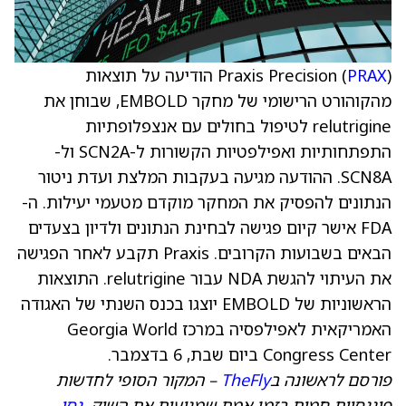
PRAX
Praxis Precision (
) הודיעה על תוצאות
מהקוהורט הרישומי של מחקר EMBOLD, שבוחן את
relutrigine לטיפול בחולים עם אנצפלופתיות
התפתחותיות ואפילפטיות הקשורות ל-SCN2A ול-
SCN8A. ההודעה מגיעה בעקבות המלצת ועדת ניטור
הנתונים להפסיק את המחקר מוקדם מטעמי יעילות. ה-
FDA אישר קיום פגישה לבחינת הנתונים ולדיון בצעדים
הבאים בשבועות הקרובים. Praxis תקבע לאחר הפגישה
את העיתוי להגשת NDA עבור relutrigine. התוצאות
הראשוניות של EMBOLD יוצגו בכנס השנתי של האגודה
האמריקאית לאפילפסיה במרכז Georgia World
Congress Center ביום שבת, 6 בדצמבר.
פורסם לראשונה ב
TheFly
– המקור הסופי לחדשות
פיננסיות חמות בזמן אמת שמניעות את השוק.
נסו