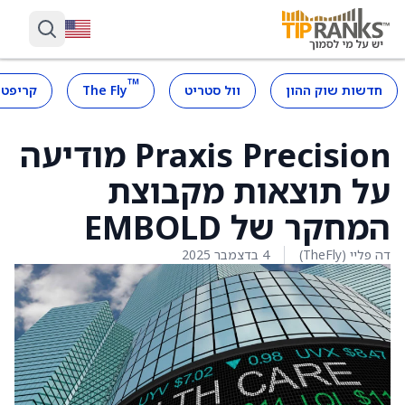
™
חדשות שוק ההון
וול סטריט
The Fly
קריפטו
Praxis Precision מודיעה
על תוצאות מקבוצת
המחקר של EMBOLD
דה פליי (TheFly)
4 בדצמבר 2025